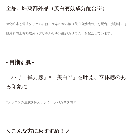
全品、医薬部外品（美白有効成分配合※）
※化粧水と保湿クリームにはトラネキサム酸（美白有効成分）を配合。洗顔料には
肌荒れ防止有効成分（グリチルリチン酸ジカリウム）を配合しています。
- 目指す肌 -
「ハリ・弾力感」×「美白*¹」を叶え、立体感のあ
る印象に
*メラニンの生成を抑え、シミ・ソバカスを防ぐ
＼こんな方におすすめ！／