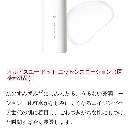
オルビスユー ドット エッセンスローション（医
薬部外品）
8
肌のすみずみ*
にしみわたる、うるおい充満ロー
ション。化粧水がなじみにくくなるエイジングケ
ア世代の肌に着目し、ごわつきがちな肌にもつけ
た瞬間すばやく浸透します。