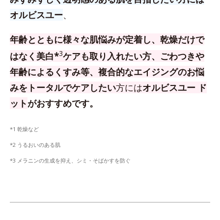
オルビスユー
、
年齢とともに様々な肌悩みが定着し、乾燥だけで
3
はなく美白*
ケアも取り入れたい方、
ごわつきや
年齢によるくすみ等、複合的なエイジングのお悩
みをトータルでケアしたい
方
には
オルビスユー ド
ット
がおすすめです。
*1 乾燥など
*2 うるおいのある肌
*3 メラニンの生成を抑え、シミ・そばかすを防ぐ