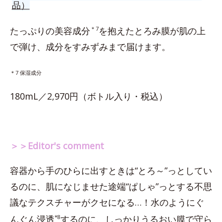
品）
たっぷりの美容成分
＊7
を抱えたとろみ膜が肌の上
で弾け、成分をすみずみまで届けます。
＊7 保湿成分
180mL／2,970円（ボトル入り・税込）
＞＞Editor's comment
容器から手のひらに出すときは“とろ～”っとしてい
るのに、肌になじませた途端“ぱしゃ”っとする不思
議なテクスチャーがクセになる…！水のようにぐ
んぐん浸透
*8
するのに、しっかりうるおい膜で守ら