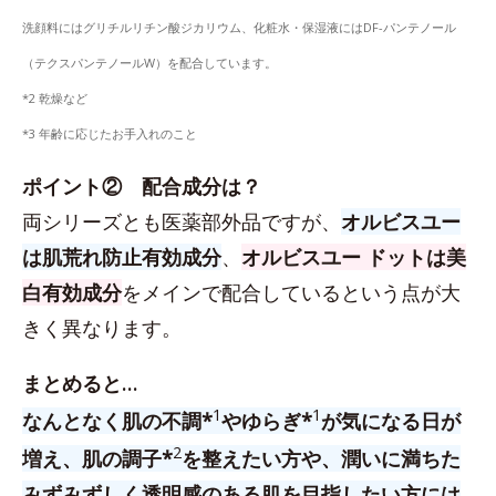
洗顔料にはグリチルリチン酸ジカリウム、化粧水・保湿液にはDF-パンテノール
（テクスパンテノールW）を配合しています。
*2 乾燥など
*3 年齢に応じたお手入れのこと
ポイント② 配合成分は？
両シリーズとも医薬部外品ですが、
オルビスユー
は肌荒れ防止有効成分
、
オルビスユー ドットは美
白有効成分
をメインで配合しているという点が大
きく異なります。
まとめると…
1
1
なんとなく肌の不調*
やゆらぎ*
が気になる日が
2
増え、肌の調子*
を整えたい方や、潤いに満ちた
みずみずしく透明感のある肌を目指したい方には