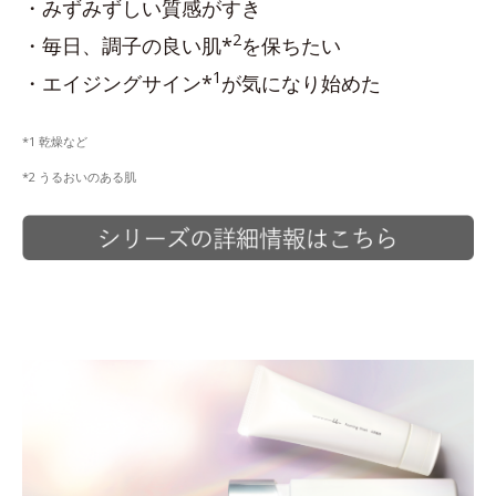
・みずみずしい質感がすき
2
・毎日、調子の良い肌*
を保ちたい
1
・エイジングサイン*
が気になり始めた
*1 乾燥など
*2 うるおいのある肌