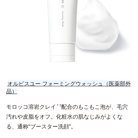
オルビスユー フォーミングウォッシュ（医薬部外
品）
モロッコ溶岩クレイ
＊5
配合のもこもこ泡が、毛穴
汚れや皮脂をオフ。化粧水の肌なじみがよくな
る、通称“ブースター洗顔”。