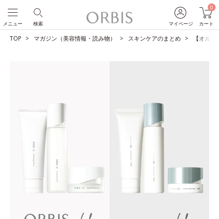
0
メニュー
検索
マイページ
カート
TOP
マガジン（美容情報・読み物）
スキンケアのまとめ
【オルビス