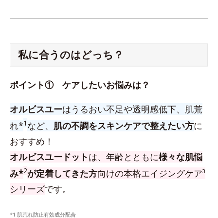
私に合うのはどっち？
ポイント① ケアしたいお悩みは？
オルビスユー
はうるおい不足や透明感低下、肌荒
1
れ*
など、
肌の不調をスキンケアで整えたい方
に
おすすめ！
オルビスユードット
は、年齢とともに
様々な肌悩
2
み*
が定着してきた方
向けの本格エイジングケア³
シリーズ
です。
*1 肌荒れ防止有効成分配合