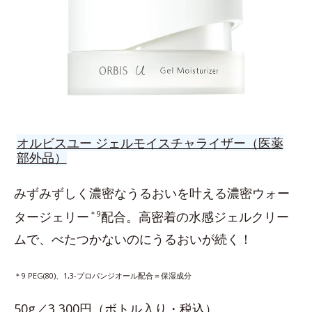
オルビスユー ジェルモイスチャライザー（医薬
部外品）
みずみずしく濃密なうるおいを叶える濃密ウォー
タージェリー
＊9
配合。高密着の水感ジェルクリー
ムで、べたつかないのにうるおいが続く！
＊9 PEG(80)、1,3-プロパンジオール配合＝保湿成分
50g／3,300円（ボトル入り・税込）