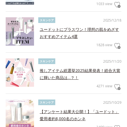
1033 view
2025/12/18
スキンケア
ユードットにプラスワン！理想の肌をめざす
おすすめアイテム4選
1828 view
2025/11/20
スキンケア
推しアイテム総選挙2025結果発表！総合大賞
に輝いた商品は…？！
4271 view
2025/10/29
スキンケア
【アンケート結果大公開！】「ユードット」
愛用者約8,000名のホンネ