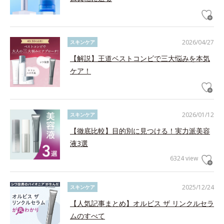
2026/04/27
スキンケア
【解説】王道ベストコンビで三大悩みを本気
ケア！
2026/01/12
スキンケア
【徹底比較】目的別に見つける！実力派美容
液3選
6324 view
2025/12/24
スキンケア
【人気記事まとめ】オルビス ザ リンクルセラ
ムのすべて