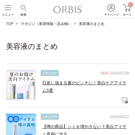
0
メニュー
検索
マイページ
カート
TOP
マガジン（美容情報・読み物）
美容液のまとめ
美容液のまとめ
NEW
2026/07/28
スキンケア
日差し強まる夏のピンチに！美白ケアアイテ
ム5選
2026/06/22
スキンケア
【噂の商品】シミを増やさない？美白アイテ
ム真相に迫る