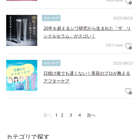
3409 view
2025/08/28
スキンケア
20年を超えるシワ研究から生まれた「ザ リ
ンクルセラム」がスゴい！
3913 view
2025/08/23
スキンケア
日焼け後でも遅くない！美容のプロが教える
アフターケア
前へ
1
2
3
4
次へ
カテゴリで探す