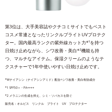
第3位は、大手美容誌やクチコミサイトでもベスト
コスメ常連となったリンクルブライトUVプロテク
ター。国内最高ランクの紫外線カット力*¹を持つ
日焼け止めながら、シワ改善・美白*²機能も持
つ、マルチなアイテム。保湿クリームのようなテ
クスチャーで1年中使いやすい日焼け止めです。
*Wナイアシン（ナイアシンアミド）配合=シワ改善・美白有効成分
*1 SPF50＋・PA++++
*2 メラニンの生成を抑え、シミ・ソバカスを防ぐ
販売名：オルビス リンクル ブライト UV プロテクター