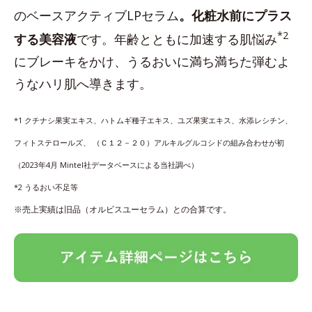
のベースアクティブLPセラム
。化粧水前にプラス
*2
する美容液
です。年齢とともに加速する肌悩み
にブレーキをかけ、うるおいに満ち満ちた弾むよ
うなハリ肌へ導きます。
*1 クチナシ果実エキス、ハトムギ種子エキス、ユズ果実エキス、水添レシチン、
フィトステロールズ、 （Ｃ１２－２０）アルキルグルコシドの組み合わせが初
（2023年4月 Mintel社データベースによる当社調べ）
*2 うるおい不足等
※売上実績は旧品（オルビスユーセラム）との合算です。