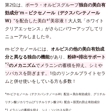
第2位は、
ポーラ・オルビスグループ
独自の美白有
効成分
“
m－ピクセノール（デクスパンテノール
W）
”を配合した美白*¹美容液！
大人気「ホワイト
クリアエッセンス」がさらにパワーアップしてリ
ニューアルしました※。
m-ピクセノールには、
オルビスの他の美白有効成
分と異なる独自の機能
があり、
粉砕×排出サポート
*2
のメカニズム
でメラニンの蓄積を抑え、シミや
ソバカスを防ぎます。
1位のリンクルブライトセラ
ムと併せ使いをしている方も多数！
*m‐ピクセノール（デクスパンテノールW）配合＝美白有効成分、グリチル
リチン酸ジカリウム(グリチルリチン酸２K）配合＝肌荒れ防止有効成分
*1 メラニンの蓄積を抑え、シミ・ソバカスを防ぐ