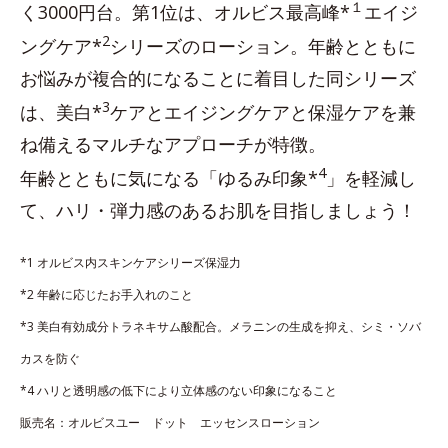
１
く3000円台。第1位は、オルビス最高峰*
エイジ
2
ングケア*
シリーズのローション。年齢とともに
お悩みが複合的になることに着目した同シリーズ
3
は、美白*
ケアとエイジングケアと保湿ケアを兼
ね備えるマルチなアプローチが特徴。
4
年齢とともに気になる「ゆるみ印象*
」を軽減し
て、ハリ・弾力感のあるお肌を目指しましょう！
*1 オルビス内スキンケアシリーズ保湿力
*2 年齢に応じたお手入れのこと
*3 美白有効成分トラネキサム酸配合。メラニンの生成を抑え、シミ・ソバ
カスを防ぐ
*4 ハリと透明感の低下により立体感のない印象になること
販売名：オルビスユー ドット エッセンスローション