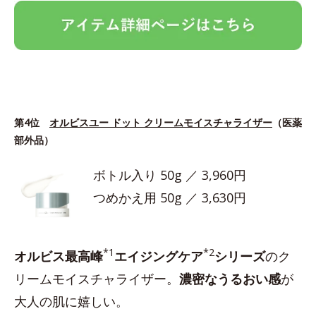
第4位
オルビスユー ドット クリームモイスチャライザー
（医薬
部外品）
ボトル入り 50g ／ 3,960円
つめかえ用 50g ／ 3,630円
*1
*2
オルビス最高峰
エイジングケア
シリーズ
のク
リームモイスチャライザー。
濃密なうるおい感
が
大人の肌に嬉しい。