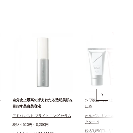
ハ
自分史上最高の冴えわたる透明美肌を
シワ改善＆美白まで叶える薬
目指す美白美容液
止め
アドバンスド ブライトニング セラム
オルビス リンクルブライトU
クター N
税込4,620円～8,280円
税込3,850円～8,280円