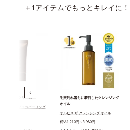
＋1アイテムでもっとキレイに！
のためのBBクリーム
毛穴汚れ落ちに着目したクレンジング
オイル
スアンバー プロカバーリング
オルビス ザ クレンジング オイル
970円
税込1,210円～3,980円