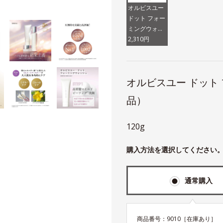
オルビスユー
ドット フォー
ミングウォッ
シュ（医薬部
2,310円
外品）
オルビスユー ドット
品）
120g
購入方法を選択してください
通常購入
商品番号：
9010
［在庫あり］