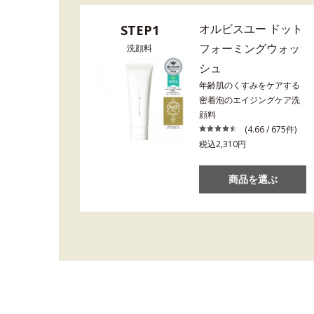
オルビスユー ドット
STEP1
フォーミングウォッ
洗顔料
シュ
年齢肌のくすみをケアする
密着泡のエイジングケア洗
顔料
(4.66 / 675件)
税込2,310円
商品を選ぶ