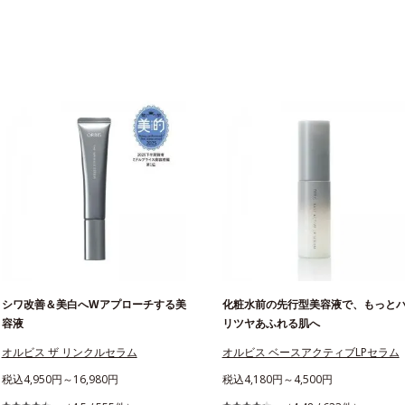
シワ改善＆美白へWアプローチする美
化粧水前の先行型美容液で、もっと
容液
リツヤあふれる肌へ
オルビス ザ リンクルセラム
オルビス ベースアクティブLPセラム
税込4,950円～16,980円
税込4,180円～4,500円