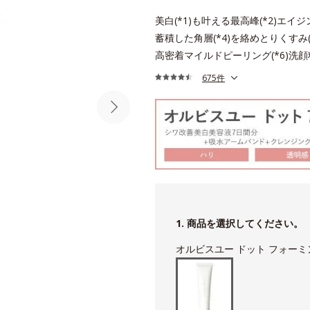
美白(*1)も叶える最高峰(*2)エイジ
蓄積した角層(*4)を絡めとりくすみ(
高密着マイルドピーリング(*6)洗顔
675件
1. 商品を選択してください。
オルビスユー ドット フォー