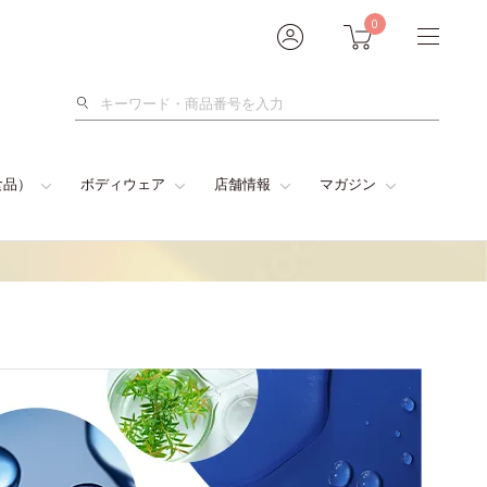
0
検
索
食品）
ボディウェア
店舗情報
マガジン