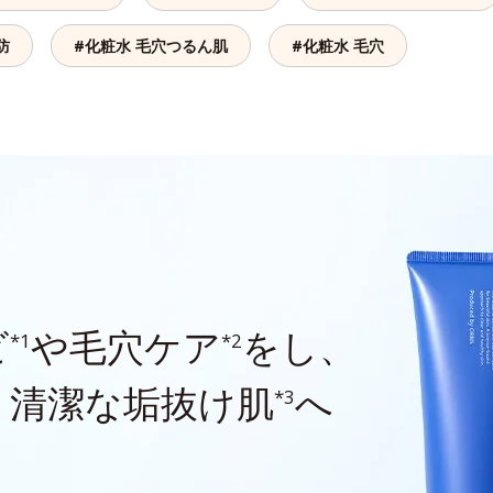
防
#化粧水 毛穴つるん肌
#化粧水 毛穴
ビ
や毛穴ケア
をし、
*1
*2
、清潔な垢抜け肌
へ
*3