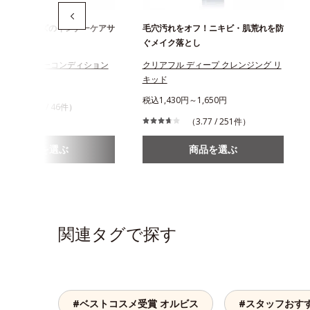
フルシリーズのインナーケアサ
毛穴汚れをオフ！ニキビ・肌荒れを防
ぐメイク落とし
フル インナーコンディション
クリアフル ディープ クレンジング リ
キッド
944円
税込1,430円～1,650円
（4.24 / 46件）
（3.77 / 251件）
商品を選ぶ
商品を選ぶ
関連タグで探す
#ベストコスメ受賞 オルビス
#スタッフおす