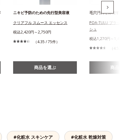
容
ニキビ予防のための先行型美容液
毛穴汚れを除去する酵素洗顔
クリアフル スムース エッセンス
POA-TULU ブラックパウダ
シュ
税込2,420円～2,750円
税込1,270円～1,490円
（4.35 / 75件）
（4.53 / 235件）
商品を選ぶ
商品を選ぶ
#化粧水 スキンケア
#化粧水 乾燥対策