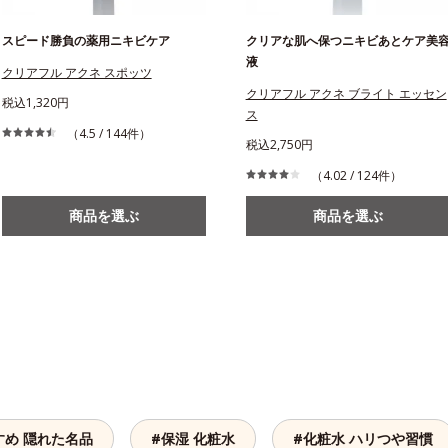
スピード勝負の薬用ニキビケア
クリアな肌へ保つニキビあとケア美
液
クリアフル アクネ スポッツ
クリアフル アクネ ブライト エッセン
税込1,320円
ス
（4.5 / 144件）
税込2,750円
（4.02 / 124件）
商品を選ぶ
商品を選ぶ
すめ 隠れた名品
#保湿 化粧水
#化粧水 ハリつや習慣