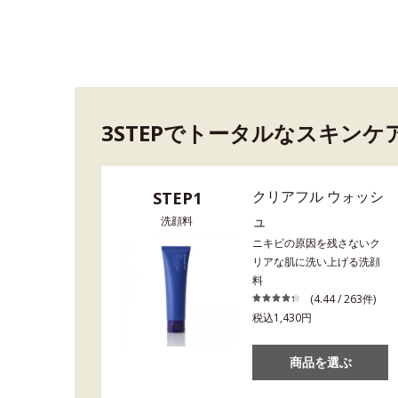
3STEPでトータルなスキンケ
クリアフル ウォッシ
STEP1
ュ
洗顔料
ニキビの原因を残さないク
リアな肌に洗い上げる洗顔
料
(4.44 / 263件)
税込1,430円
商品を選ぶ