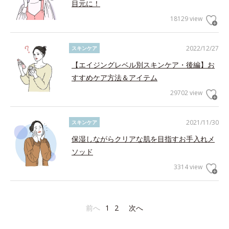
目元に！
18129 view
2022/12/27
スキンケア
【エイジングレベル別スキンケア・後編】お
すすめケア方法＆アイテム
29702 view
2021/11/30
スキンケア
保湿しながらクリアな肌を目指すお手入れメ
ソッド
3314 view
前へ
1
2
次へ