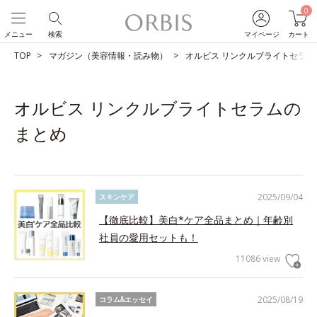
0
メニュー
検索
マイページ
カート
TOP
マガジン（美容情報・読み物）
オルビス リンクルブライトセラム
オルビス リンクルブライトセラムの
まとめ
2025/09/04
スキンケア
【徹底比較】美白*ケア全品まとめ｜年齢別
社員の愛用セットも！
11086 view
2025/08/19
コラム&エッセイ