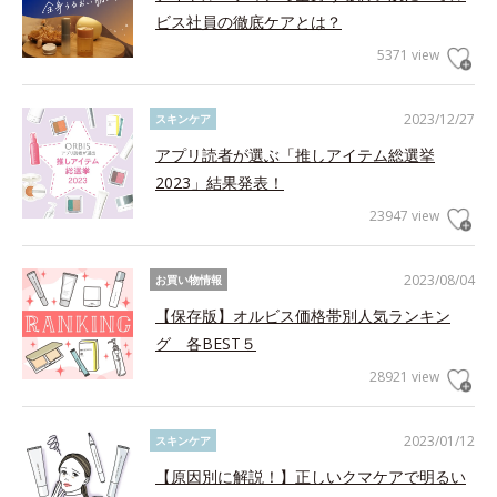
ビス社員の徹底ケアとは？
5371 view
2023/12/27
スキンケア
アプリ読者が選ぶ「推しアイテム総選挙
2023」結果発表！
23947 view
2023/08/04
お買い物情報
【保存版】オルビス価格帯別人気ランキン
グ 各BEST５
28921 view
2023/01/12
スキンケア
【原因別に解説！】正しいクマケアで明るい