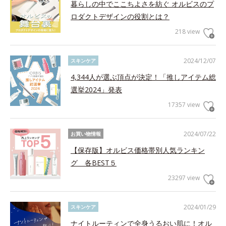
暮らしの中でここちよさを紡ぐ オルビスのプ
ロダクトデザインの役割とは？
218 view
2024/12/07
スキンケア
4,344人が選ぶ頂点が決定！「推しアイテム総
選挙2024」発表
17357 view
2024/07/22
お買い物情報
【保存版】オルビス価格帯別人気ランキン
グ 各BEST５
23297 view
2024/01/29
スキンケア
ナイトルーティンで全身うるおい肌に！オル