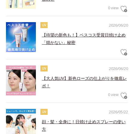
0 view
2026/06/20
UV
【待望の新色も！】ベスコス受賞日焼け止め
「焼かない」秘密
2026/06/20
UV
【大人気UV】新色ローズの仕上がりを徹底レ
ポ！
0 view
2026/05/22
UV
顔・髪・全身に！日焼け止めスプレーの使い
方