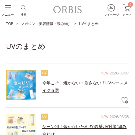
0
メニュー
検索
マイページ
カート
TOP
マガジン（美容情報・読み物）
UVのまとめ
UVのまとめ
NEW
2026/08/07
UV
今年こそ、焼かない・崩さない！UVベースメ
イク５選
NEW
2026/08/05
UV
シーン別！焼かないための“鉄壁UV対策”組み
合わせ