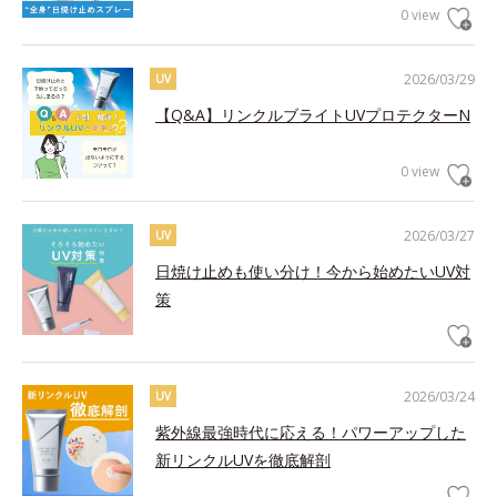
0 view
2026/03/29
UV
【Q&A】リンクルブライトUVプロテクターN
0 view
2026/03/27
UV
日焼け止めも使い分け！今から始めたいUV対
策
2026/03/24
UV
紫外線最強時代に応える！パワーアップした
新リンクルUVを徹底解剖