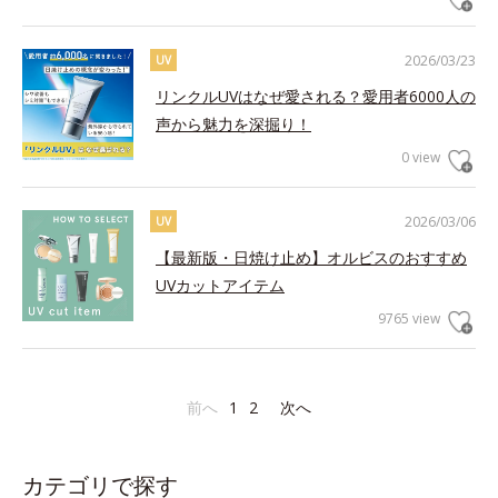
2026/03/23
UV
リンクルUVはなぜ愛される？愛用者6000人の
声から魅力を深掘り！
0 view
2026/03/06
UV
【最新版・日焼け止め】オルビスのおすすめ
UVカットアイテム
9765 view
前へ
1
2
次へ
カテゴリで探す