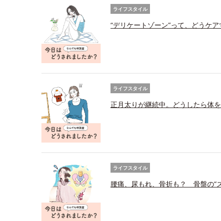
ライフスタイル
“デリケートゾーン”って、どうケ
ライフスタイル
正月太りが継続中。どうしたら体を
ライフスタイル
腰痛、尿もれ、骨折も？ 骨盤の“