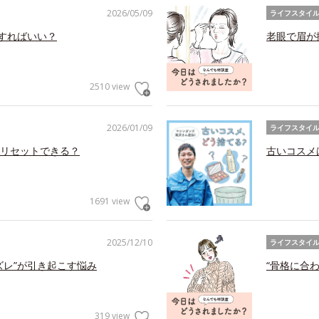
2026/05/09
ライフスタイ
アすればいい？
老眼で眉が
2510 view
2026/01/09
ライフスタイ
リセットできる？
古いコスメ
1691 view
2025/12/10
ライフスタイ
ズレ”が引き起こす悩み
“骨格に合
319 view