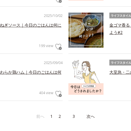
2025/10/02
ライフスタイ
ねぎソース｜今日のごはんは何に
金ゴマ香る
よう#2
199 view
2025/09/04
ライフスタイ
わらか鶏ハム｜今日のごはんは何
大至急・二
404 view
前へ
1
2
3
次へ