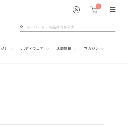
0
検
索
食品）
ボディウェア
店舗情報
マガジン