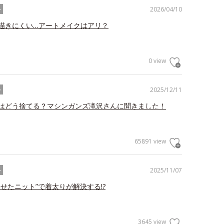
2026/04/10
ル
描きにくい…アートメイクはアリ？
0 view
2025/12/11
ル
はどう捨てる？マシンガンズ滝沢さんに聞きました！
65891 view
2025/11/07
ル
わせたニット”で着太りが解決する!?
3645 view