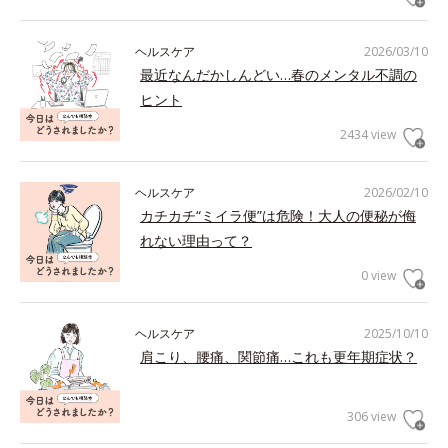
ヘルスケア
2026/03/10
最近なんだかしんどい…春のメンタル不調の
ヒント
2434 view
ヘルスケア
2026/02/10
カチカチ“ミイラ便”は危険！大人の便秘が侮
れない理由って？
0 view
ヘルスケア
2025/10/10
肩こり、腰痛、関節痛…これも更年期症状？
306 view