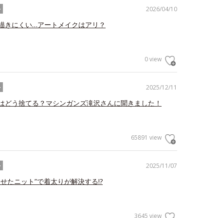
2026/04/10
ル
描きにくい…アートメイクはアリ？
0 view
2025/12/11
ル
はどう捨てる？マシンガンズ滝沢さんに聞きました！
65891 view
2025/11/07
ル
わせたニット”で着太りが解決する!?
3645 view