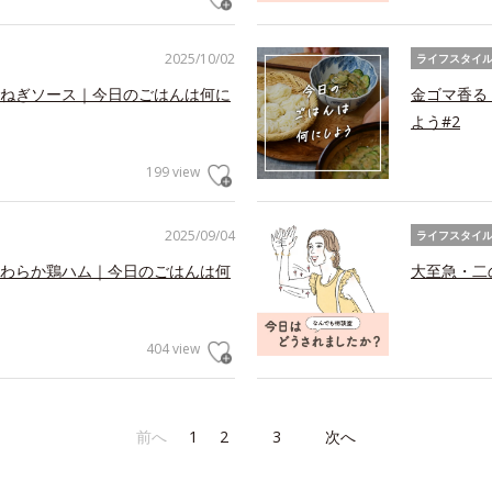
2025/10/02
ライフスタイ
ねぎソース｜今日のごはんは何に
金ゴマ香る
よう#2
199 view
2025/09/04
ライフスタイ
わらか鶏ハム｜今日のごはんは何
大至急・二
404 view
前へ
1
2
3
次へ