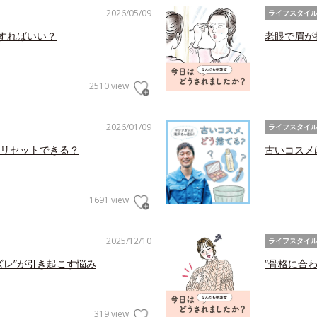
2026/05/09
ライフスタイ
アすればいい？
老眼で眉が
2510 view
2026/01/09
ライフスタイ
リセットできる？
古いコスメ
1691 view
2025/12/10
ライフスタイ
ズレ”が引き起こす悩み
“骨格に合
319 view