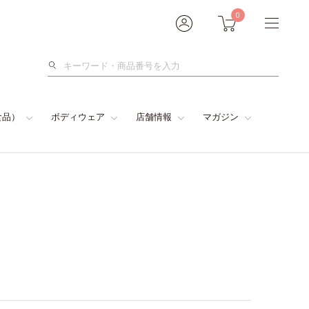
0
検
索
食品）
ボディウェア
店舗情報
マガジン