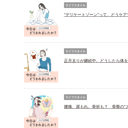
ライフスタイル
“デリケートゾーン”って、どうケ
ライフスタイル
正月太りが継続中。どうしたら体を
ライフスタイル
腰痛、尿もれ、骨折も？ 骨盤の“