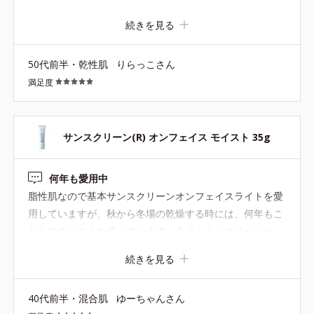
別のアイテムと使い分けています。 ライトというだけあっ
続きを見る
てさっぱり軽い着け心地ですが、ほどよい保湿感もあり、
エアコンの効いた室内にいてもつっぱり感や乾燥する感じ
50代前半・乾性肌
りらっこさん
はありません。 湿度の多い今の季節にはちょうど良い着け
満足度
心地です。 ベージュの色もついていて、白浮きせず自然と
肌のアラも整えることができますし、こちらとサンスクリ
ーンパウダーなどを重ねると外出にも十分対応できます。
滝汗をかいても崩れにくいですし、お値段も1000円ちょっ
サンスクリーン(R) オンフェイス モイスト 35g
とと、お手軽なところも本当に有難いですね。 これからも
使い続けたいと思います!
何年も愛用中
脂性肌なので基本サンスクリーンオンフェイスライトを愛
用していますが、秋から冬場の乾燥する時には、何年もこ
ちらのモイストを使っています。ライトよりクリーミー
で、しっとり感強めです。紫外線吸収剤フリーなのも◎ 乾
続きを見る
燥肌の方は1年中こちらでも良いかもしれません。
40代前半・混合肌
ゆーちゃんさん