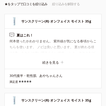
上がり・化粧持ち向上粉体
★を
タップ
で口コミを絞り込み
絞り込みを解除する
*1 酸化チタン、水酸化Ａｌ、ポリアクリル酸Ｎａ、含水シリカ、
水、ＢＧ *2 酸化チタン、酸化亜鉛、水酸化Ａｌ*3 ちり・ほこり
等の空気中の物質 *4 ホウケイ酸（Ｃａ／Ｎａ）、酸化銀、水
*5 酸化チタン、トリメトキシシリルジメチコン、マイカ、酸化ス
サンスクリーン(R) オンフェイス モイスト 35g
ズ *6 シリル化シリカ
夏はこれ！
何本使ったかわかりません。 紫外線が気になる春頃からこ
サンスクリーン(R) オンフェイス ライト 28mL（ロ
ちらを使います。 ノビは良いと思います。 夏が終わる頃
ーションタイプ）
に1本、わたしは使い切るくらいです。 シミ、クスミなど
はそこそこ隠れます。
テカリ、ベタつきが気になる方も安心。みずみずしい感触で、さ
続きを見る
らりとした軽い仕上がり。肌に密着してピタッとフィット、くず
れにくい。
30代後半・乾性肌
あやちゃんさん
満足度
※手のひらに適量（1円硬貨大程度）を取り、顔全体に少量ずつ
ムラなくのばしてください。
※単品使用でも、落とすときはクレンジング料をお使いくださ
サンスクリーン(R) オンフェイス モイスト 35g
い。