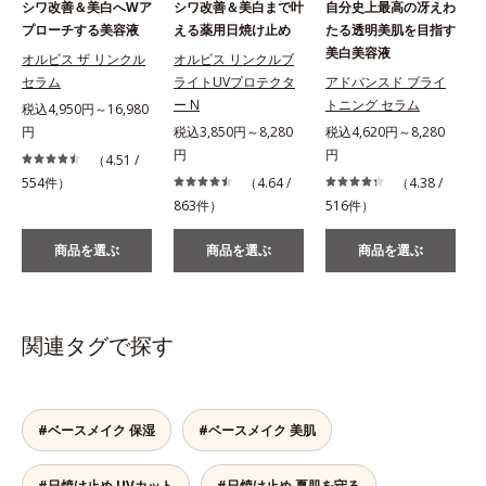
シワ改善＆美白へWア
シワ改善＆美白まで叶
自分史上最高の冴えわ
プローチする美容液
える薬用日焼け止め
たる透明美肌を目指す
美白美容液
め
オルビス ザ リンクル
オルビス リンクルブ
セラム
ライトUVプロテクタ
アドバンスド ブライ
ー N
トニング セラム
税込4,950円～16,980
円
税込3,850円～8,280
税込4,620円～8,280
円
円
（4.51 /
554件）
（4.64 /
（4.38 /
863件）
516件）
商品を選ぶ
商品を選ぶ
商品を選ぶ
関連タグで探す
#ベースメイク 保湿
#ベースメイク 美肌
#日焼け止め UVカット
#日焼け止め 夏肌を守る