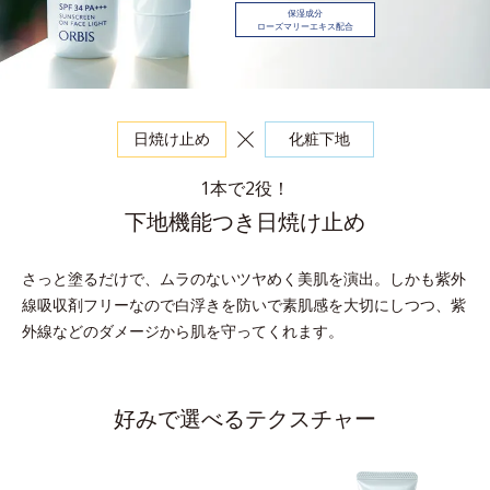
保湿成分
ローズマリーエキス配合
日焼け止め
化粧下地
1本で2役！
下地機能つき日焼け止め
さっと塗るだけで、ムラのないツヤめく美肌を演出。
しかも紫外
線吸収剤フリーなので白浮きを防いで素肌感を大切にしつつ、紫
外線などのダメージから肌を守ってくれます。
好みで選べるテクスチャー