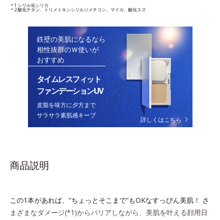
＊1 シリル化シリカ
＊2 酸化チタン、トリメトキシシリルジメチコン、マイカ、酸化スズ
鉄壁の美肌になるなら
相性抜群のＷ使いが
おすすめ
タイムレスフィット
ファンデーションUV
皮脂を味方に夕方まで
サラサラ素肌感キープ
詳しくはこちら
商品説明
この1本があれば、“ちょっとそこまで”もOKなすっぴん美肌！ さ
まざまなダメージ(*1)からバリアしながら、美肌を叶える顔用日