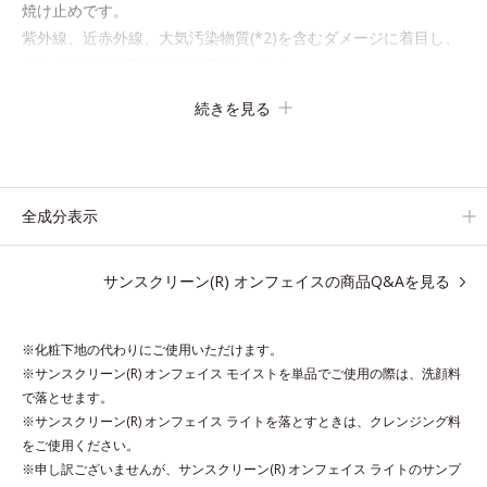
焼け止めです。
紫外線、近赤外線、大気汚染物質(*2)を含むダメージに着目し、
それらから肌を守る成分を配合しました。
誰の肌にもなじむ絶妙な色設計で、白浮きなしの明るい自然なつ
続きを見る
や肌に。さらに超軽量粉体を採用しているので、とっても軽い付
けごこち。
単品でも、化粧下地としてもご使用いただけます。
ベタつくことなくうるおい感覚が続く「クリームタイプ」と、み
全成分表示
ずみずしい感触で肌に密着してくずれにくい「ローションタイ
プ」の2タイプから、お肌の状態に合わせてお選びいただけま
サンスクリーン(R) オンフェイスの商品Q&Aを見る
す。
*1 紫外線や空気中のほこりなどのダメージ
※化粧下地の代わりにご使用いただけます。
*2 空気中のちり・ほこり
※サンスクリーン(R) オンフェイス モイストを単品でご使用の際は、洗顔料
で落とせます。
アレルギーテスト済＝全ての方にアレルギーが起こらないということで
※サンスクリーン(R) オンフェイス ライトを落とすときは、クレンジング料
はありません。
をご使用ください。
ノンコメドジェニックテスト済＝すべての人にコメド（ニキビのもと）
※申し訳ございませんが、サンスクリーン(R) オンフェイス ライトのサンプ