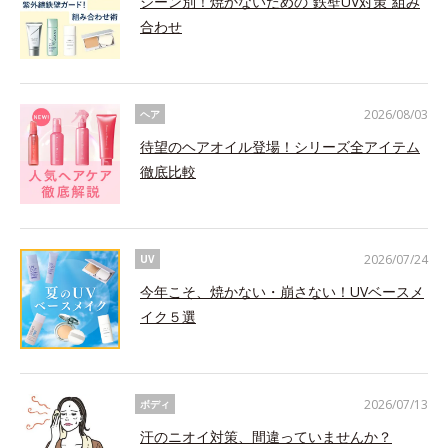
シーン別！焼かないための“鉄壁UV対策”組み
合わせ
2026/08/03
ヘア
待望のヘアオイル登場！シリーズ全アイテム
徹底比較
2026/07/24
UV
今年こそ、焼かない・崩さない！UVベースメ
イク５選
2026/07/13
ボディ
汗のニオイ対策、間違っていませんか？