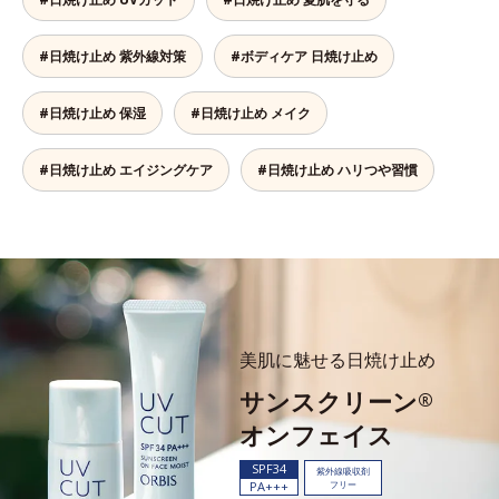
#日焼け止め 紫外線対策
#ボディケア 日焼け止め
#日焼け止め 保湿
#日焼け止め メイク
#日焼け止め エイジングケア
#日焼け止め ハリつや習慣
美肌に魅せる日焼け止め
サンスクリーン
®
オンフェイス
SPF34
紫外線吸収剤
PA+++
フリー