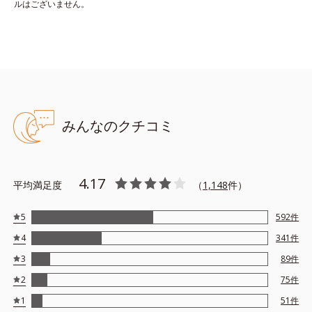
ができないというわけではありません。
ルはございません。
サンスクリーン(R) オンフェイス モイスト 35g（ク
リームタイプ）
乾燥が気になる方に。肌がしっとりうるおうなめらかな使用感。
ベタつかず、ふんわり美肌に整えます。
みんなのクチコミ
※手のひらに適量（小豆1〜2粒程度）を取り、顔全体に少量ずつ
ムラなくのばしてください。
4.17
※単品でご使用の際は、洗顔料で落とせます。
平均満足度
（
1,148
件）
5
592
件
●無油分、無香料 ●バリアベールプロテクター*1配合＝耐水効果のあ
4
341
件
る紫外線〔UV-A・B〕散乱剤
●近赤外線カット成分*2配合 ●大気汚染物質*3バリア成分*4配合＝
3
89
件
ちり・ほこり等の空気中の物質から肌を保護する成分 ●ローズマリ
2
75
件
ーエキス配合＝保湿成分 ●なじませライティングパウダー*5配合
＝肌なじみ向上粉体 ●ハイブリッドエアリーパウダー*6配合＝仕
1
51
件