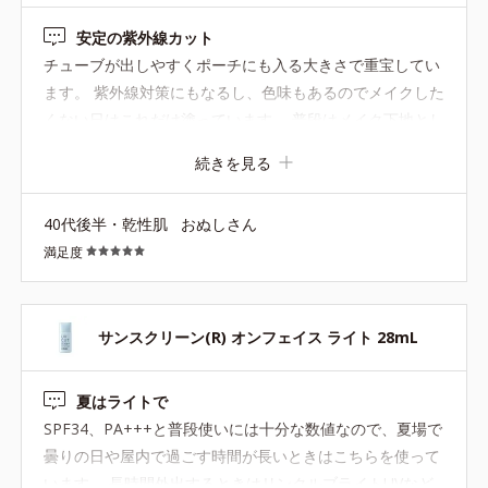
※容器をよく振ってからご使用ください。
安定の紫外線カット
チューブが出しやすくポーチにも入る大きさで重宝してい
●無油分、無香料 ●バリアベールプロテクター*1配合＝耐水効果のあ
ます。 紫外線対策にもなるし、色味もあるのでメイクした
る紫外線〔UV-A・B〕散乱剤
くない日はこれだけ塗っています。 普段はメイク下地とし
●近赤外線カット成分*2配合 ●大気汚染物質*3バリア成分*4配合＝
て使用しています。 伸びも良いのでおでこ、頬上、顎に少
ちり・ほこり等の空気中の物質から肌を保護する成分 ●ローズマリ
続きを見る
しつける程度です。
ーエキス配合＝保湿成分 ●なじませライティングパウダー*5配合
＝肌なじみ向上粉体 ●ハイブリッドエアリーパウダー*6配合＝仕
上がり・化粧持ち向上粉体
40代後半・乾性肌
おぬしさん
*1 酸化チタン、水酸化Ａｌ、ポリアクリル酸Ｎａ、含水シリカ、
満足度
水、ＢＧ *2 酸化チタン、酸化亜鉛、水酸化Ａｌ*3 ちり・ほこり
等の空気中の物質 *4 ホウケイ酸（Ｃａ／Ｎａ）、酸化銀、水
*5 酸化チタン、トリメトキシシリルジメチコン、マイカ、酸化ス
ズ *6 シリル化シリカ
サンスクリーン(R) オンフェイス ライト 28mL
夏はライトで
SPF34、PA+++と普段使いには十分な数値なので、夏場で
曇りの日や屋内で過ごす時間が長いときはこちらを使って
います。 長時間外出するときはリンクルブライトUVなど