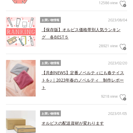
12586 view
2023/08/04
お買い物情報
【保存版】オルビス価格帯別人気ランキン
グ 各BEST５
28921 view
2023/02/20
お買い物情報
【共創NEWS】定番ノベルティにも春テイス
トを♪｜2023年春のノベルティ 制作レポー
ト
9218 view
2023/01/05
お買い物情報
オルビスの配送資材が変わります