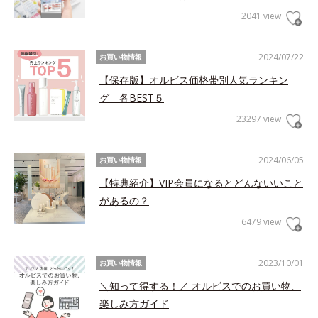
2041 view
2024/07/22
お買い物情報
【保存版】オルビス価格帯別人気ランキン
グ 各BEST５
23297 view
2024/06/05
お買い物情報
【特典紹介】VIP会員になるとどんないいこと
があるの？
6479 view
2023/10/01
お買い物情報
＼知って得する！／ オルビスでのお買い物、
楽しみ方ガイド