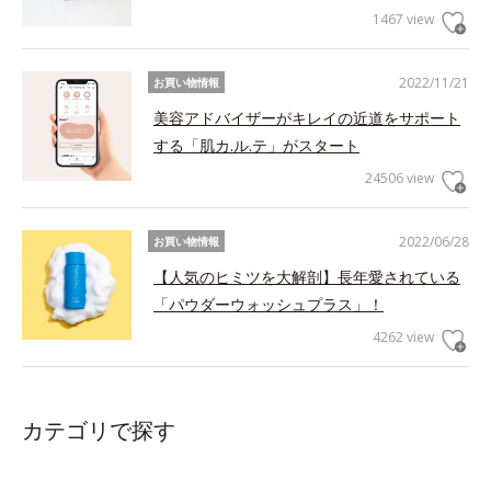
1467 view
2022/11/21
お買い物情報
美容アドバイザーがキレイの近道をサポート
する「肌カ.ル.テ」がスタート
24506 view
2022/06/28
お買い物情報
【人気のヒミツを大解剖】長年愛されている
「パウダーウォッシュプラス」！
4262 view
カテゴリで探す