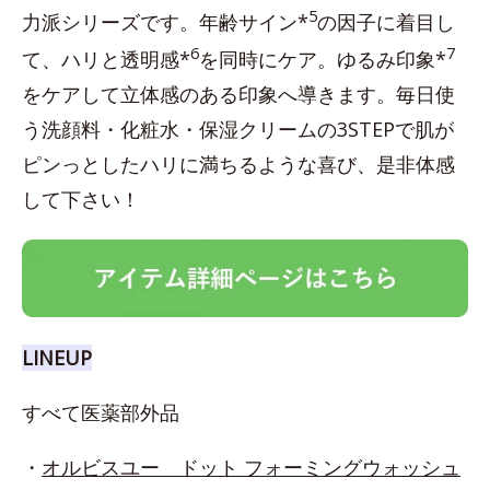
5
力派シリーズです。年齢サイン*
の因子に着目し
6
7
て、ハリと透明感*
を同時にケア。ゆるみ印象*
をケアして立体感のある印象へ導きます。毎日使
う洗顔料・化粧水・保湿クリームの3STEPで肌が
ピンっとしたハリに満ちるような喜び、是非体感
して下さい！
LINEUP
すべて医薬部外品
・
オルビスユー ドット フォーミングウォッシュ