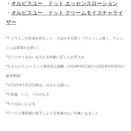
・
オルビスユー ドット エッセンスローション
・
オルビスユー ドット クリームモイスチャライ
ザー
*1 メラニンの生成を抑えシミ・そばかすを防ぐ（ウォッシュ除く。ウォッ
シュは肌荒れを防ぐ）
*2 ハリやうるおいを与える年齢に応じたお手入れ
*3 オルビスユー ドット新旧売上個数（2020年9月24日〜2025年6月30日の
販売実績）
*4 2025年7月22日時点（オルビス調べ）
*5 乾燥、ハリ、ツヤのなさ
*6 うるおいによる
*7 ハリと透明感の低下により立体感のない印象になること