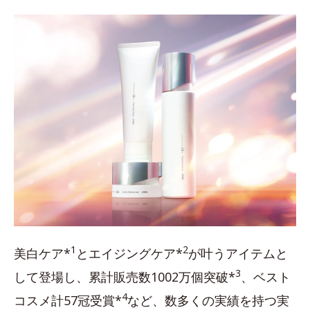
1
2
美白ケア*
とエイジングケア*
が叶うアイテムと
3
して登場し、累計販売数1002万個突破*
、ベスト
4
コスメ計57冠受賞*
など、数多くの実績を持つ実