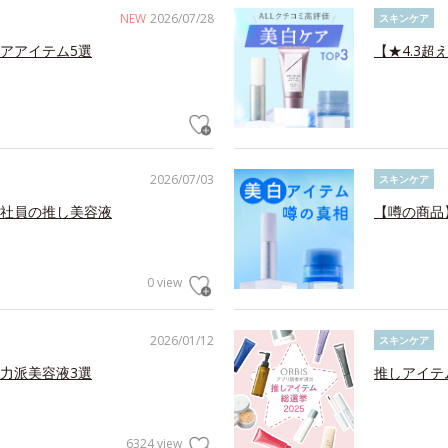
NEW
2026/07/28
スキンケア
アアイテム5選
【★4.3超
2026/07/03
スキンケア
社員の推し美容液
【噂の商品
0 view
2026/01/12
スキンケア
力派美容液3選
推しアイテ
6324 view