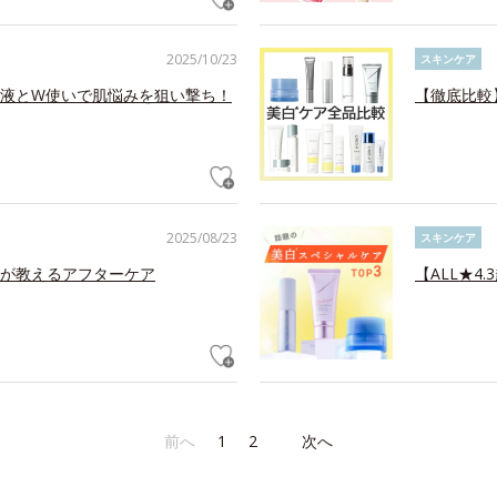
2025/10/23
スキンケア
容液とW使いで肌悩みを狙い撃ち！
【徹底比較
2025/08/23
スキンケア
が教えるアフターケア
【ALL★4
前へ
1
2
次へ