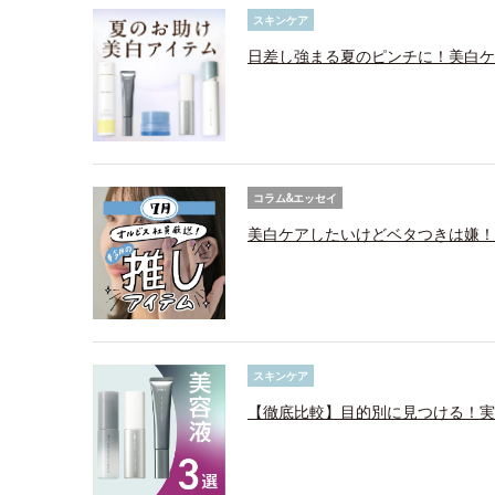
スキンケア
日差し強まる夏のピンチに！美白ケ
コラム&エッセイ
美白ケアしたいけどベタつきは嫌！
スキンケア
【徹底比較】目的別に見つける！実