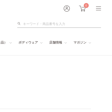
0
検
索
食品）
ボディウェア
店舗情報
マガジン