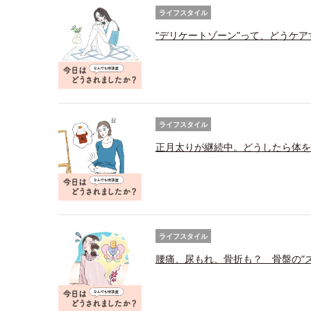
ライフスタイル
“デリケートゾーン”って、どうケ
ライフスタイル
正月太りが継続中。どうしたら体を
ライフスタイル
腰痛、尿もれ、骨折も？ 骨盤の“