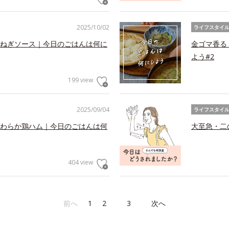
2025/10/02
ライフスタイ
ねぎソース｜今日のごはんは何に
金ゴマ香る
よう#2
199 view
2025/09/04
ライフスタイ
わらか鶏ハム｜今日のごはんは何
大至急・二
404 view
前へ
1
2
3
次へ