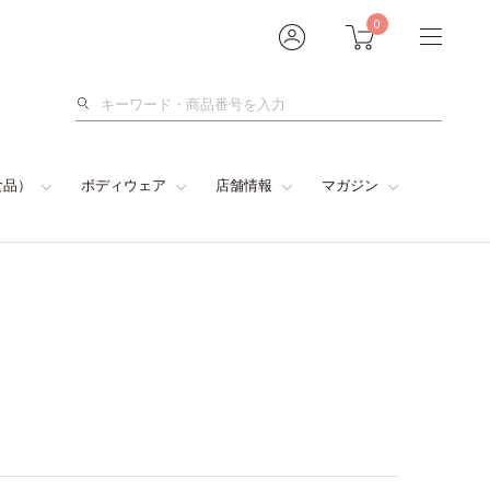
0
検
索
食品）
ボディウェア
店舗情報
マガジン