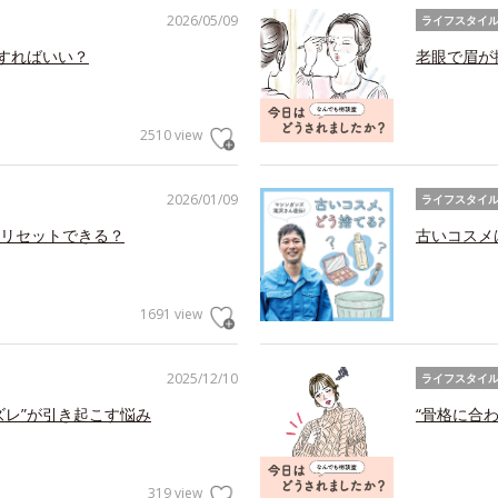
2026/05/09
ライフスタイ
アすればいい？
老眼で眉が
2510 view
2026/01/09
ライフスタイ
リセットできる？
古いコスメ
1691 view
2025/12/10
ライフスタイ
ズレ”が引き起こす悩み
“骨格に合
319 view