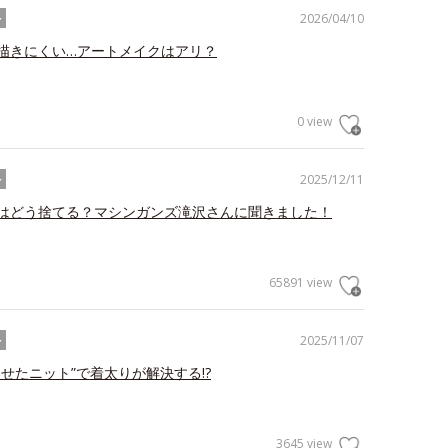
2026/04/10
ル
描きにくい…アートメイクはアリ？
0 view
2025/12/11
ル
はどう捨てる？マシンガンズ滝沢さんに聞きました！
65891 view
2025/11/07
ル
わせたニット”で着太りが解決する!?
3645 view