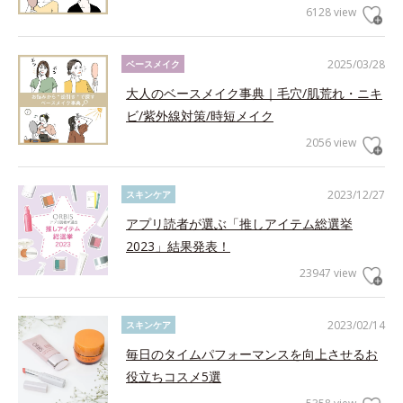
6128 view
2025/03/28
ベースメイク
大人のベースメイク事典｜毛穴/肌荒れ・ニキ
ビ/紫外線対策/時短メイク
2056 view
2023/12/27
スキンケア
アプリ読者が選ぶ「推しアイテム総選挙
2023」結果発表！
23947 view
2023/02/14
スキンケア
毎日のタイムパフォーマンスを向上させるお
役立ちコスメ5選