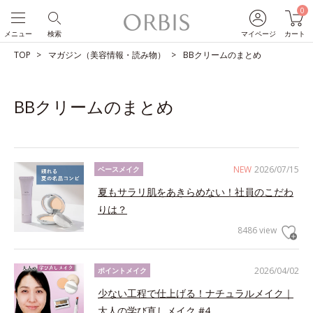
0
メニュー
検索
マイページ
カート
TOP
マガジン（美容情報・読み物）
BBクリームのまとめ
BBクリームのまとめ
NEW
2026/07/15
ベースメイク
夏もサラリ肌をあきらめない！社員のこだわ
りは？
8486 view
2026/04/02
ポイントメイク
少ない工程で仕上げる！ナチュラルメイク｜
大人の学び直しメイク #4