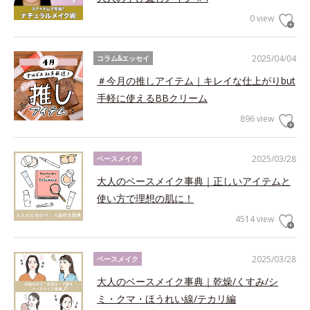
0 view
2025/04/04
コラム&エッセイ
＃今月の推しアイテム｜キレイな仕上がりbut
手軽に使えるBBクリーム
896 view
2025/03/28
ベースメイク
大人のベースメイク事典｜正しいアイテムと
使い方で理想の肌に！
4514 view
2025/03/28
ベースメイク
大人のベースメイク事典｜乾燥/くすみ/シ
ミ・クマ・ほうれい線/テカリ編