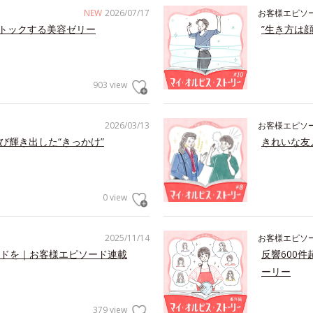
NEW
2026/07/17
お客様エピソ
トックする美容ゼリー
”生き方は
903 view
2026/03/13
お客様エピソ
び輝き出した“きっかけ”
きれいな友
0 view
2025/11/14
お客様エピソ
ドを｜お客様エピソード連載
反響600
ーリー
379 view