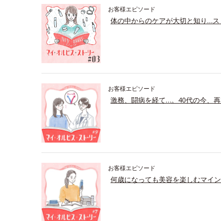
お客様エピソード
体の中からのケアが大切と知り…ス
お客様エピソード
激務、闘病を経て…。40代の今、再
お客様エピソード
何歳になっても美容を楽しむマイン