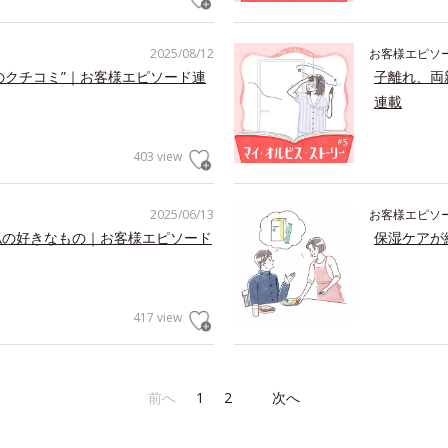
2025/08/12
お客様エピソ
のクチコミ”｜お客様エピソード連
子離れ、両
連載
403 view
2025/06/13
お客様エピソ
私の好きなもの｜お客様エピソード
保湿ケアが
417 view
前へ
1
2
次へ