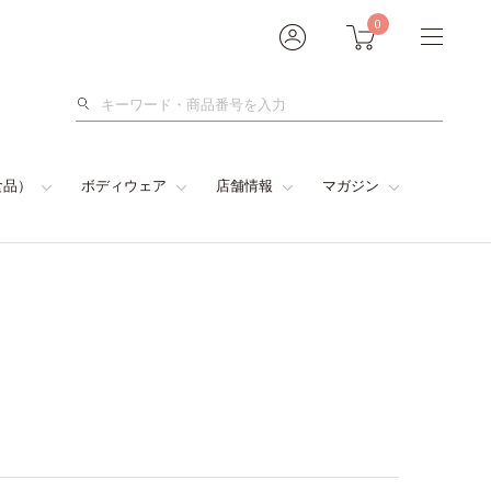
0
検
索
食品）
ボディウェア
店舗情報
マガジン