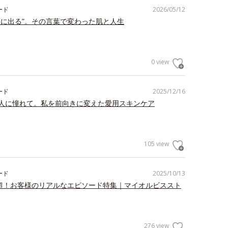
ード
2026/05/12
顔に出る”。その言葉で変わった肌と人生
0 view
ード
2025/12/16
人に憧れて。私を前向きに変えた愛用スキンケア
105 view
ード
2025/10/13
件超！お客様のリアルなエピソード特集｜マイオルビススト
276 view