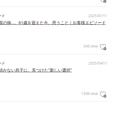
ード
2025/07/11
親の病…。61歳を迎えた今、思うこと｜お客様エピソード
566 view
ード
2025/04/11
続かない息子に、見つけた”新しい選択”
1306 view