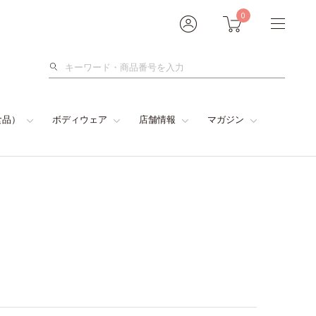
0
検
索
食品）
ボディウェア
店舗情報
マガジン