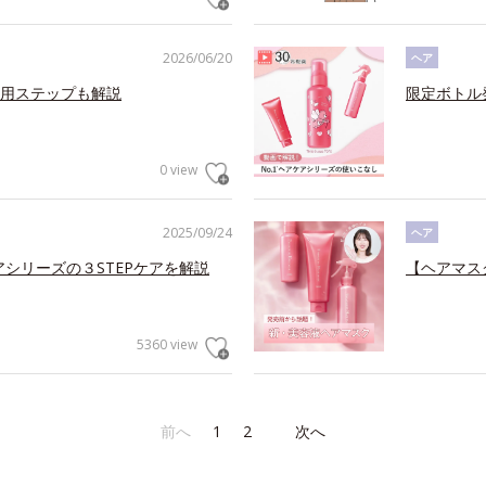
2026/06/20
ヘア
用ステップも解説
限定ボトル
0 view
2025/09/24
ヘア
アシリーズの３STEPケアを解説
【ヘアマス
5360 view
前へ
1
2
次へ