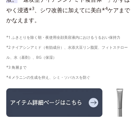
3
4
やく浸透*
、シワ改善に加えてに美白*
ケアまで
かなえます。
*1 ふきとりを除く朝・夜使用全顔美容液内におけるうるおい保持力
*2 ナイアシンアミド（有効成分）、水添大豆リン脂質、フィトステロー
ル、水（基剤）、BG（保湿）
*3 角層まで
*4 メラニンの生成を抑え、シミ・ソバカスを防ぐ