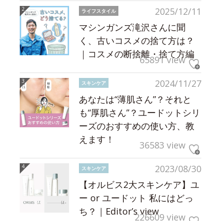
2025/12/11
ライフスタイル
マシンガンズ滝沢さんに聞
く、古いコスメの捨て方は？
｜コスメの断捨離・捨て方編
65891 view
2024/11/27
スキンケア
あなたは“薄肌さん”？それと
も“厚肌さん”？ユードットシリ
ーズのおすすめの使い方、教
えます！
36583 view
2023/08/30
スキンケア
【オルビス2大スキンケア】ユ
ー or ユードット 私にはどっ
ち？｜Editor’s view
226609 view