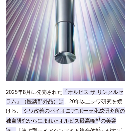
2025年8月に発売された
「オルビス ザ リンクルセ
ラム」（医薬部外品）は
、20年以上シワ研究を続
ける、
“シワ改善のパイオニア”ポーラ化成研究所の
1
独自研究から生まれたオルビス最高峰*
の美容
2
液。
「速攻型ナイアシンアミド複合体*
」がすば