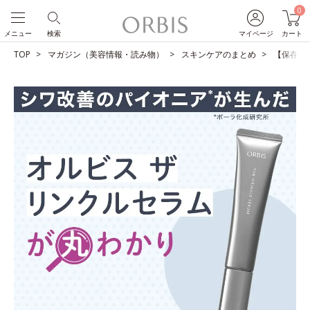
0
メニュー
検索
マイページ
カート
TOP
マガジン（美容情報・読み物）
スキンケアのまとめ
【保存版