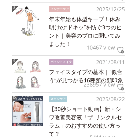
2025/12/25
インナーケア
年末年始も体型キープ！休み
明けの“ドキッ”を防ぐ3つのヒ
ント｜美容のプロに聞いてみ
ました！
10467 view
2021/08/11
ポイントメイク
フェイスタイプの基本｜“似合
う”が見つかる16種類の顔印象
238957 view
2025/08/22
スキンケア
【30秒ショート動画】新・シ
ワ改善美容液「ザ リンクルセ
ラム」のおすすめの使い方っ
て？