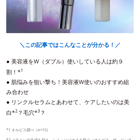
＼この記事ではこんなことが分かる！／
● 美容液をW（ダブル）使いしている人は約９
1
割！*
● 肌悩みを狙い撃ち！美容液W使いのおすすめ組
み合わせ
● リンクルセラムとあわせて、ケアしたいのは美
2
3
白*
？毛穴*
？
*1 オルビス調べ（n=10）
*2 メラニンの生成を抑え、シミ・ソバカスを防ぐ（オルビス ザ リンク