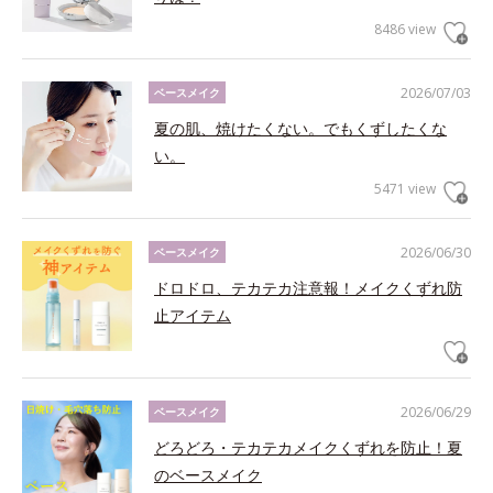
8486 view
2026/07/03
ベースメイク
夏の肌、焼けたくない。でもくずしたくな
い。
5471 view
2026/06/30
ベースメイク
ドロドロ、テカテカ注意報！メイクくずれ防
止アイテム
2026/06/29
ベースメイク
どろどろ・テカテカメイクくずれを防止！夏
のベースメイク