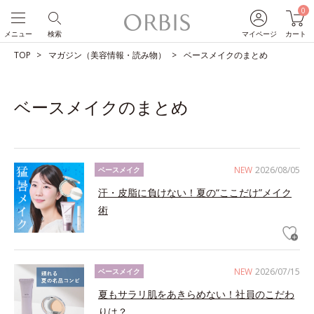
0
メニュー
検索
マイページ
カート
TOP
マガジン（美容情報・読み物）
ベースメイクのまとめ
ベースメイクのまとめ
NEW
2026/08/05
ベースメイク
汗・皮脂に負けない！夏の“ここだけ”メイク
術
NEW
2026/07/15
ベースメイク
夏もサラリ肌をあきらめない！社員のこだわ
りは？