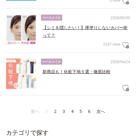
0 view
2026/05/09
ベースメイク
【シミを隠したい！】厚塗りしないカバー術
って？
2267 view
2026/04/24
ベースメイク
新商品も！化粧下地５選・徹底比較
前へ
1
2
3
4
5
6
次へ
カテゴリで探す