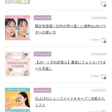
2026/05/26
ベースメイク
限定色登場！日中の塗り直しに便利なUVパウ
ダーの使い方
0 view
2026/05/25
ベースメイク
【UV・くずれ対策も】夏前にフェイスパウダ
ーを見直し
0 view
2026/05/21
ベースメイク
仕上げのシュッでメイクをキープ！化粧もち
ミスト