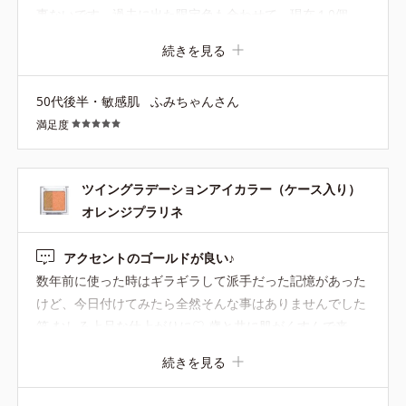
事ないです。過去に出た限定色も合わせて、現在１0個、
使用しています。 一番使い勝手が良いいのはシュガースト
続きを見る
ームで、３個くらい使い切ったと思います。１0個もある
ので、組み合わせは無限大です。その日の服に合わせて、
50代後半・敏感肌
ふみちゃんさん
シュガーストームピンク×ターコイズシーサンドカラー、
満足度
とか、もう楽しくて楽しくて。ドリーミングナイト、メー
プルサンセット、これらも通常カラーと組み合わせて大活
躍中。 是非是非、限定色で構わないのでブルー系を出して
ツイングラデーションアイカラー（ケース入り）
ほしいです。今までに出たことないと思います。ご検討お
オレンジプラリネ
願いします！
アクセントのゴールドが良い♪
数年前に使った時はギラギラして派手だった記憶があった
けど、今日付けてみたら全然そんな事はありませんでした
笑 むしろ上品な仕上がりに♡ 歳と共に肌がくすんで来
た？のかも…笑 チェリートルテのルージュとコーラルのチ
続きを見る
ークと合います♪ 他にベージュ、ピンクも買ったのでメイ
クの幅が広がって楽しいです♪