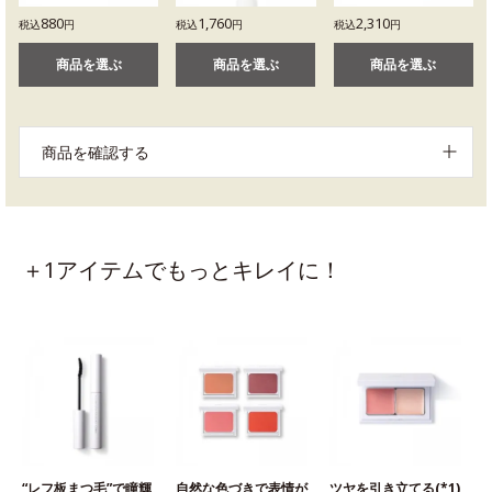
880
1,760
2,310
税込
円
税込
円
税込
円
商品を選ぶ
商品を選ぶ
商品を選ぶ
商品を確認する
＋1アイテムでもっとキレイに！
“レフ板まつ毛”で瞳輝
自然な色づきで表情が
ツヤを引き立てる(*1)