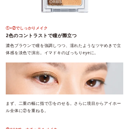
①×②でしっかりメイク
2色のコントラストで瞳が際立つ
濃色ブラウンで瞳を強調しつつ、濡れたようなツヤめきで立
体感を淡色で演出。イマドキのばっちりeyeに。
まず、二重の幅に指で①をのせる。さらに境目からアイホー
ル全体に②を重ねる。