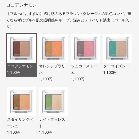
ココアシナモン
【ブルべにおすすめ】透け感のあるブラウン×グレージュの影色コンビ。重
くならずにブルベ肌の透明感をキープ、深みとメリハリも演出（パール入
り）
ココアシナモン
オレンジプラリ
シュガーストー
ターコイズシー
1,100円
ネ
ム
1,100円
1,100円
1,100円
スタイリングベ
ナイトフォレス
ージュ
ト
1,100円
1,100円