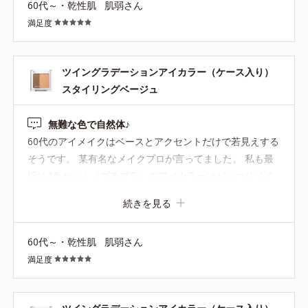
60代～・乾性肌
肌弱さん
満足度
ツイングラデーションアイカラー（ケース入り）
スタイリングベージュ
無難な色で自然体♪
60代のアイメイクはベースとアクセントだけで若見えする
そうです。 某有名なメイクプロが言ってました。 私も最
近は4色セット（プチプラ）のアイカラーはがっつりメイ
クになるので2色しか使ってなくて、それならば！オルビ
続きを見る
スのツイグラがピッタリ！と思ってベージュの他、オレン
ジとピンクを買いました。 数年前も使ってた時は、もっと
60代～・乾性肌
肌弱さん
キラキラしてたと思ったけど、今日付けてみたらベースの
満足度
ベージュとアクセントのブラウンも大人しめでした！ 仕事
向きでもあり自然体でした〜♪ 私はベース（ベージュ）は
中指でアイホールをさっ〜と薄く塗ってアクセント（ブラ