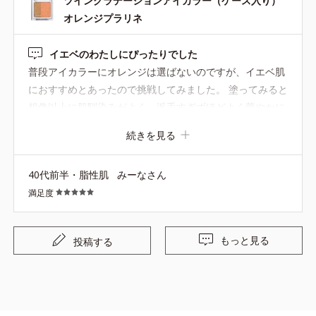
ツイングラデーションアイカラー（ケース入り）
ウン）はチップで目尻にしか塗らないのでイマドキのアイ
オレンジプラリネ
メイクになります。 他のオレンジやピンクも同様で使う
し、今持っている4色セットも同じ使い方してます。 唯一
イエベのわたしにぴったりでした
このアイカラー（ツイグラ）だけ、痒みが出ないので安心
普段アイカラーにオレンジは選ばないのですが、イエベ肌
して使えます。
におすすめとあったので挑戦してみました。 塗ってみると
想像以上に肌馴染みがよく、派手すぎずほどよく華やかに
なりました。 夕方になってもあまり落ちることがありませ
続きを見る
ん。
40代前半・脂性肌
みーなさん
満足度
もっと見る
投稿する