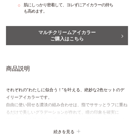
○
肌にしっかり密着して、ヨレずにアイカラーの
持ち
も高めます。
マルチクリームアイカラー
ご購入はこちら
商品説明
それぞれの“わたしに似合う！”を叶える、絶妙な2色セットのデ
イリーアイカラーです。
自由に使い回せる濃淡の組み合わせは、指でササッとラフに重ね
るだけで美しいグラデーションが作れて、瞳の印象を確実に
UP。重ね方次第で印象の異なる仕上がりが可能で、毎日のメイ
クがもっと楽しくなります。
続きを見る