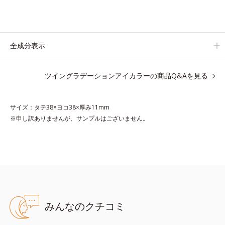
それぞれの肌色を考えたこだわりの色設計だから、冒険カラーも
肌にすんなりなじみ、立体的で華やかな目元に仕上がります。
容器の中でプレスされた粉体が、塗布時にプレス圧から解放され
て丸い粉体になる「バウンスロールパウダー」を採用しました。
全成分表示
肌の上で転がりやすく、ひと塗りでふわっとのび広がります。
ツイングラデーションアイカラーの商品Q&Aを見る
●無香料 ●酸化しやすい油分不使用 ●特殊コーティング処理*1パー
サイズ：タテ38×ヨコ38×厚み11mm
ル使用 ●ヒアルロン酸内包パウダー*2、植物性モイスチャー成分
※申し訳ありませんが、サンプルはございません。
*3配合＝保湿成分 ●エアリースフレ製法 ●メルティポイント成分
*4配合=仕上がり向上成分 ●バウンスロールパウダー*5配合=感触
向上成分 ●スキニーパール*6配合=質感向上成分
*1 ジメチコン *2 ヒアルロン酸Ｎａ、シリカ *3 スクワラ
ン *4 ワセリン、イソステアリン酸水添ヒマシ油 *5 （HDI／
トリメチロールヘキシルラクトン）クロスポリマー *6 マイカ、
酸化チタン、酸化鉄
※アレルギーテスト済＝全ての方にアレルギーが起こらないという
みんなのクチコミ
ことではありません。