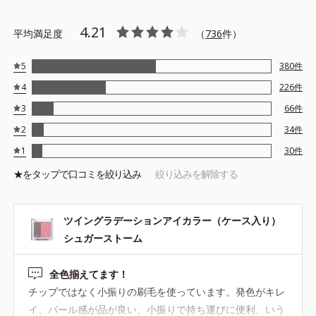
4.21
平均満足度
（
736
件）
5
380
件
4
226
件
3
66
件
2
34
件
1
30
件
★を
タップ
で口コミを絞り込み
絞り込みを解除する
ツイングラデーションアイカラー（ケース入り）
シュガーストーム
全色揃えてます！
チップではなく小振りの刷毛を使っています。発色がキレ
イ、パール感が品が良い、小振りで持ち運びに便利、いう