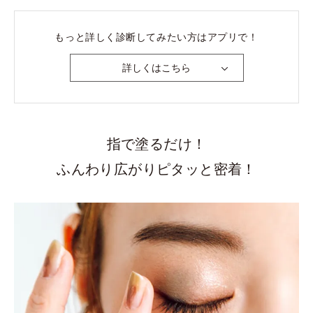
ヘアカラーを地毛よりも明るくすると、顔がくすんで見
もっと詳しく診断してみたい方はアプリで！
える。
詳しくはこちら
Yes
No
チークはコーラルピンクや、オレンジ系はあまり使わな
い。
指で塗るだけ！
Yes
No
ふんわり広がりピタッと密着！
水色のトップスはあまり似合わないと思う。
Yes
No
ゴールドのアクセサリーは、しっくり来ない気がする。
Yes
No