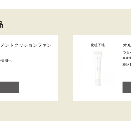
品
トメントクッションファン
オ
化粧下地
つる
ヤ美肌へ
税込1