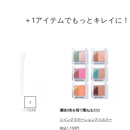
＋1アイテムでもっとキレイに！
白まで叶える1本6役BB
濃淡2色を指で重ねるだけ
トニングBB
ツイングラデーションアイカラー
750円
税込1,100円