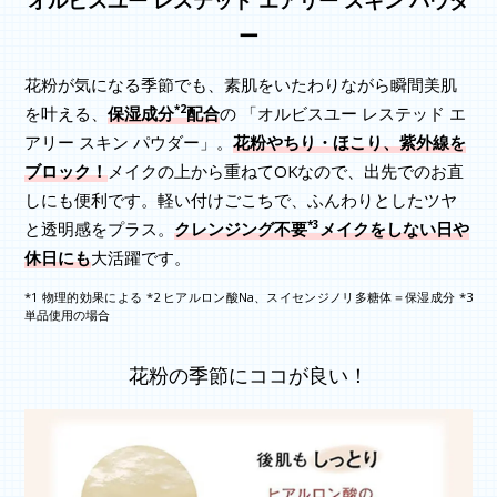
ー
花粉が気になる季節でも、素肌をいたわりながら瞬間美肌
*2
を叶える、
保湿成分
配合
の 「オルビスユー レステッド エ
アリー スキン パウダー」。
花粉やちり・ほこり、紫外線を
ブロック！
メイクの上から重ねてOKなので、出先でのお直
しにも便利です。軽い付けごこちで、ふんわりとしたツヤ
*3
と透明感をプラス。
クレンジング不要
メイクをしない日や
休日にも
大活躍です。
*1 物理的効果による *2 ヒアルロン酸Na、スイセンジノリ多糖体＝保湿成分 *3
単品使用の場合
花粉の季節にココが良い！