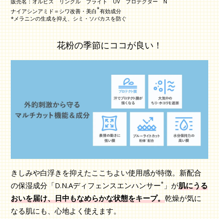
販売名：オルビス リンクル ブライト UV プロテクター N
*
ナイアシンアミド＝シワ改善・美白
有効成分
*メラニンの生成を抑え、シミ・ソバカスを防ぐ
花粉の季節にココが良い！
きしみや白浮きを抑えたここちよい使用感が特徴。新配合
*
の保湿成分「D.N.Aディフェンスエンハンサー
」が
肌にうる
おいを届け、日中もなめらかな状態をキープ。
乾燥が気に
なる肌にも、心地よく使えます。