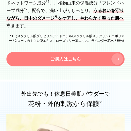
*1
ドネットワーク成分
」、植物由来の保湿成分「ブレンドハ
*2
ーブ成分
」配合で、洗い上がりしっとり。
うるおいを守り
*3
ながら、日中のダメージ
をケアし、やわらかく整った肌へ
導きます。
*1 （メタクリル酸グリセリルアミドエチル/メタクリル酸ステアリル）コポリマ
ー *2 ローマカミツレ花エキス、ローズマリー葉エキス、ラベンダー花水 *3乾燥
ご購入はこちら
外出先でも！休息日美肌パウダーで
花粉・外的刺激から保護
*1