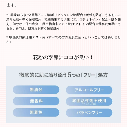
ます。
*1 乾燥ゆらぎ *2 発酵アミノ酸(ポリグルタミン酸)配合＝乾燥を防ぎ、うるおいに
満ちた肌へ導く保湿成分、植物由来アミノ酸（エルゴチオネイン）配合＝肌を整
え、健やかに保つ成分 、微生物由来アミノ酸(エクトイン)配合＝乱れた角層にう
るおいを与え、肌荒れを防ぐ保湿成分
* 敏感肌対象連用テスト済（すべての方のお肌に合うということではありませ
ん）
花粉の季節にココが良い！