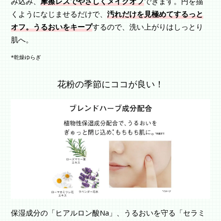
み込み、
摩擦レスでやさしくメイクオフ
できます。円を描
くようになじませるだけで、
汚れだけを見極めてするっと
オフ。うるおいをキープ
するので、洗い上がりはしっとり
肌へ。
*乾燥ゆらぎ
花粉の季節にココが良い！
保湿成分の「ヒアルロン酸Na」、うるおいを守る「セラミ