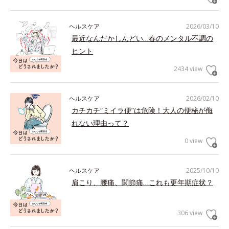
ヘルスケア
2026/03/10
最近なんだかしんどい…春のメンタル不調の
ヒント
2434 view
ヘルスケア
2026/02/10
カチカチ“ミイラ便”は危険！大人の便秘が侮
れない理由って？
0 view
ヘルスケア
2025/10/10
肩こり、腰痛、関節痛…これも更年期症状？
306 view