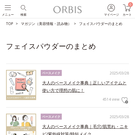
0
メニュー
検索
マイページ
カート
TOP
マガジン（美容情報・読み物）
フェイスパウダーのまとめ
フェイスパウダーのまとめ
2025/03/28
ベースメイク
大人のベースメイク事典｜正しいアイテムと
使い方で理想の肌に！
4514 view
2025/03/28
ベースメイク
大人のベースメイク事典｜毛穴/肌荒れ・ニキ
ビ/紫外線対策/時短メイク