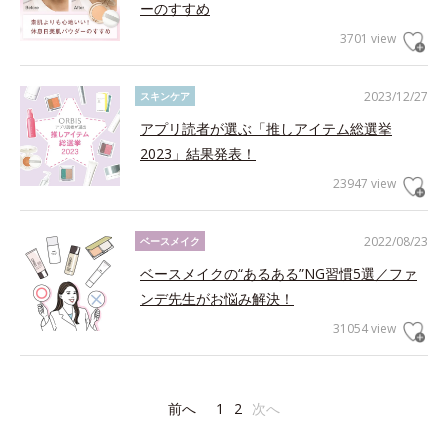
ーのすすめ
3701 view
2023/12/27
スキンケア
アプリ読者が選ぶ「推しアイテム総選挙
2023」結果発表！
23947 view
2022/08/23
ベースメイク
ベースメイクの“あるある”NG習慣5選／ファ
ンデ先生がお悩み解決！
31054 view
前へ
1
2
次へ