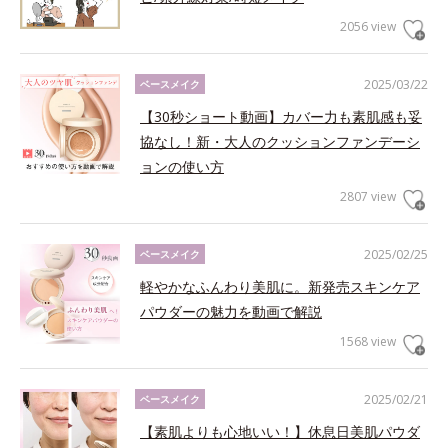
2056 view
2025/03/22
ベースメイク
【30秒ショート動画】カバー力も素肌感も妥
協なし！新・大人のクッションファンデーシ
ョンの使い方
2807 view
2025/02/25
ベースメイク
軽やかなふんわり美肌に。新発売スキンケア
パウダーの魅力を動画で解説
1568 view
2025/02/21
ベースメイク
【素肌よりも心地いい！】休息日美肌パウダ