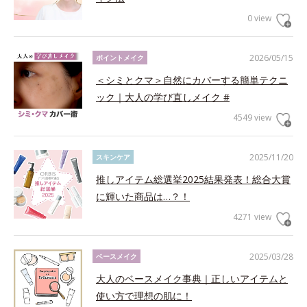
0 view
2026/05/15
ポイントメイク
＜シミとクマ＞自然にカバーする簡単テクニ
ック｜大人の学び直しメイク #
4549 view
2025/11/20
スキンケア
推しアイテム総選挙2025結果発表！総合大賞
に輝いた商品は…？！
4271 view
2025/03/28
ベースメイク
大人のベースメイク事典｜正しいアイテムと
使い方で理想の肌に！