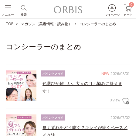
0
メニュー
検索
マイページ
カート
TOP
マガジン（美容情報・読み物）
コンシーラーのまとめ
コンシーラーのまとめ
NEW
2026/08/01
ポイントメイク
色選びが難しい…大人の目元悩みに答えま
す！
0 view
2026/07/02
ポイントメイク
夏くずれをどう防ぐ？キレイが続くベースメ
イク法