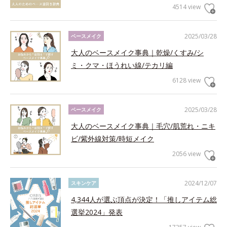
4514 view
2025/03/28
ベースメイク
大人のベースメイク事典｜乾燥/くすみ/シ
ミ・クマ・ほうれい線/テカリ編
6128 view
2025/03/28
ベースメイク
大人のベースメイク事典｜毛穴/肌荒れ・ニキ
ビ/紫外線対策/時短メイク
2056 view
2024/12/07
スキンケア
4,344人が選ぶ頂点が決定！「推しアイテム総
選挙2024」発表