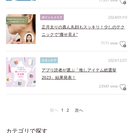
17357 view
2024/01/10
ポイントメイク
正月太りの真ん丸顔もスッキリ！少しのテク
ニックで“痩せ見え”
7171 view
2023/12/27
スキンケア
アプリ読者が選ぶ「推しアイテム総選挙
2023」結果発表！
23947 view
前へ
1
2
次へ
カテゴリで探す