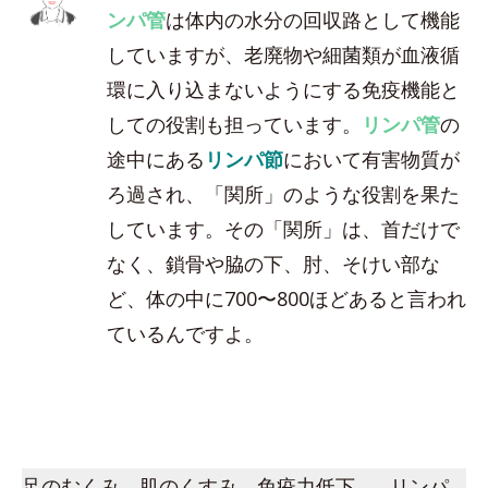
ンパ管
は体内の水分の回収路として機能
していますが、老廃物や細菌類が血液循
環に入り込まないようにする免疫機能と
しての役割も担っています。
リンパ管
の
途中にある
リンパ節
において有害物質が
ろ過され、「関所」のような役割を果た
しています。その「関所」は、首だけで
なく、鎖骨や脇の下、肘、そけい部な
ど、体の中に700〜800ほどあると言われ
ているんですよ。
足のむくみ、肌のくすみ、免疫力低下…。リンパ