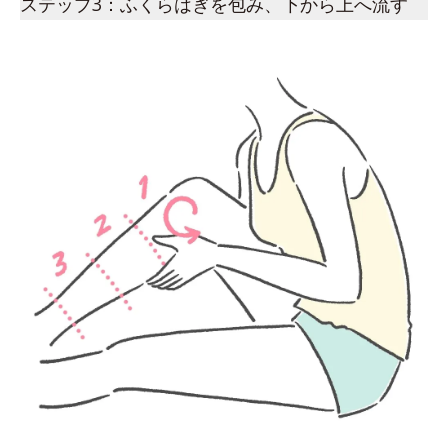
ステップ3：ふくらはぎを包み、下から上へ流す