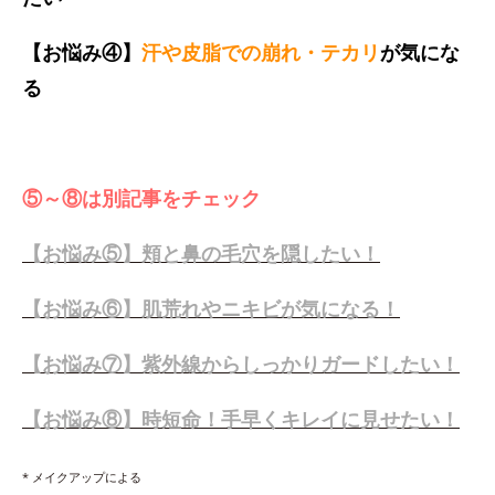
【お悩み④】
汗や皮脂での崩れ・テカリ
が気にな
る
⑤～⑧は別記事をチェック
【お悩み⑤】頬と鼻の毛穴を隠したい！
【お悩み⑥】肌荒れやニキビが気になる！
【お悩み⑦】紫外線からしっかりガードしたい！
【お悩み⑧】時短命！手早くキレイに見せたい！
* メイクアップによる