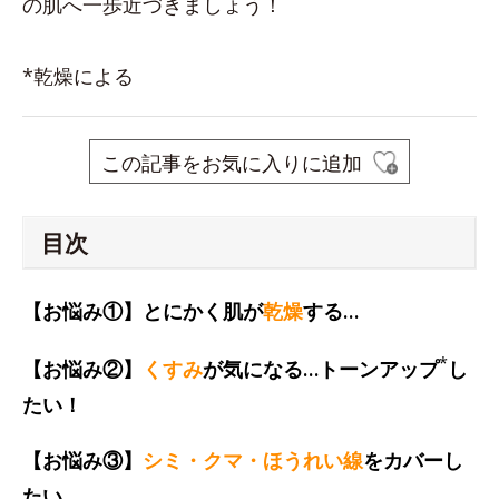
の肌へ一歩近づきましょう！
*乾燥による
この記事をお気に入りに追加
目次
【お悩み①】とにかく肌が
乾燥
する…
*
【お悩み②】
くすみ
が気になる…トーンアップ
し
たい！
【お悩み③】
シミ・クマ・ほうれい線
をカバーし
たい