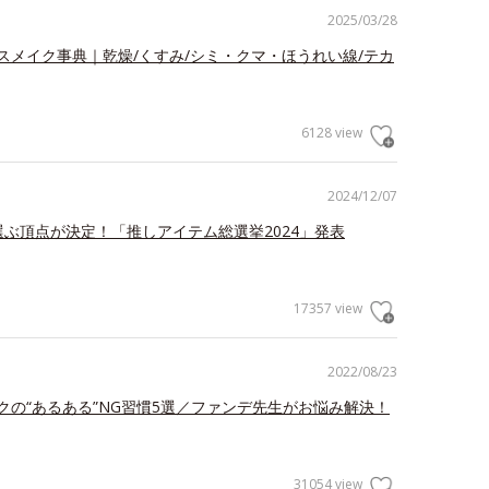
2025/03/28
スメイク事典｜乾燥/くすみ/シミ・クマ・ほうれい線/テカ
6128 view
2024/12/07
が選ぶ頂点が決定！「推しアイテム総選挙2024」発表
17357 view
2022/08/23
クの“あるある”NG習慣5選／ファンデ先生がお悩み解決！
31054 view