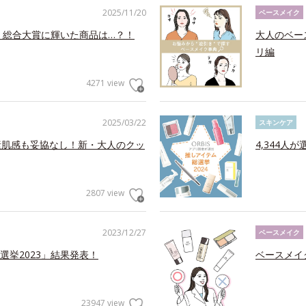
2025/11/20
ベースメイク
！総合大賞に輝いた商品は…？！
大人のベー
リ編
4271 view
2025/03/22
スキンケア
素肌感も妥協なし！新・大人のクッ
4,344人
2807 view
2023/12/27
ベースメイク
挙2023」結果発表！
ベースメイ
23947 view