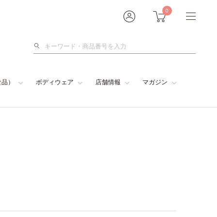
0
検
索
食品）
ボディウェア
店舗情報
マガジン