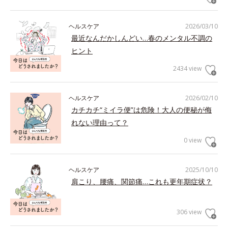
ヘルスケア
2026/03/10
最近なんだかしんどい…春のメンタル不調の
ヒント
2434 view
ヘルスケア
2026/02/10
カチカチ“ミイラ便”は危険！大人の便秘が侮
れない理由って？
0 view
ヘルスケア
2025/10/10
肩こり、腰痛、関節痛…これも更年期症状？
306 view