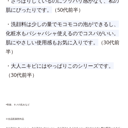
・
さっぱりしているのにツッパリ感がなく、私の
肌にぴったりです。
（50代前半）
・
洗顔料は少しの量でモコモコの泡ができるし、
化粧水もバシャバシャ使えるのでコスパがいい。
肌にやさしい使用感もお気に入りです。
（30代前
半）
・
大人ニキビにはやっぱりこのシリーズです。
（30代前半）
*乾燥、キメの乱れなど
※全品医薬部外品
クリアフル ウォッシュ、​クリアフル ローション、クリアフル モイスチャー：グリチルリチン酸2K配合＝ニキビ・