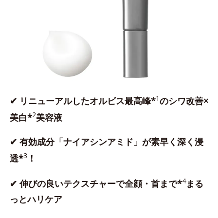
1
✔ リニューアルしたオルビス最高峰*
のシワ改善×
2
美白*
美容液
✔ 有効成分「ナイアシンアミド」が素早く深く浸
3
透*
！
4
✔ 伸びの良いテクスチャーで全顔・首まで*
まる
っとハリケア