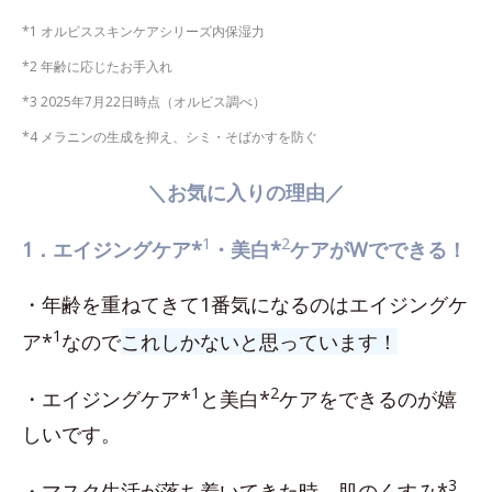
*1 オルビススキンケアシリーズ内保湿力
*2 年齢に応じたお手入れ
*3 2025年7月22日時点（オルビス調べ）
*4 メラニンの生成を抑え、シミ・そばかすを防ぐ
＼お気に入りの理由／
1
2
1．エイジングケア*
・美白*
ケアがWでできる！
・年齢を重ねてきて1番気になるのはエイジングケ
1
ア*
なので
これしかないと思っています！
1
2
・エイジングケア*
と美白*
ケアをできるのが嬉
しいです。
3
・マスク生活が落ち着いてきた時、肌のくすみ*