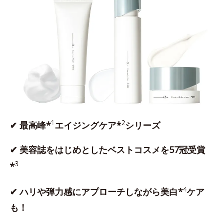
1
2
✔ 最高峰*
エイジングケア*
シリーズ
✔ 美容誌をはじめとしたベストコスメを57冠受賞
3
*
4
✔ ハリや弾力感にアプローチしながら美白*
ケア
も！