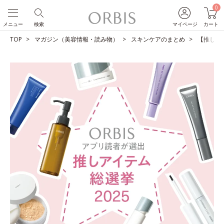
0
メニュー
検索
マイページ
カート
TOP
マガジン（美容情報・読み物）
スキンケアのまとめ
【推しア