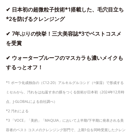
✔ 日本初の超微粒子技術*1搭載した、毛穴目立ち
*2を防げるクレンジング
✔ 7年ぶりの快挙！三大美容誌*3でベストコスメ
を受賞
✔ ウォータープルーフのマスカラも濃いメイクも
するっとオフ！
*1 ポーラ化成独自の（C12-20）アルキルグルコシド（=保湿）で形成する
ミセルから、汚れをはね返す水の膜をつくる技術が日本初（2024年12月時
点、J-GLOBALによる自社調べ）
*2 汚れによる
*3 「VOCE」「美的」「MAQUIA」において上半期/下半期に発表される美
容者のベスト コスメのクレンジング部門で、上期1位を同時受賞したクレン