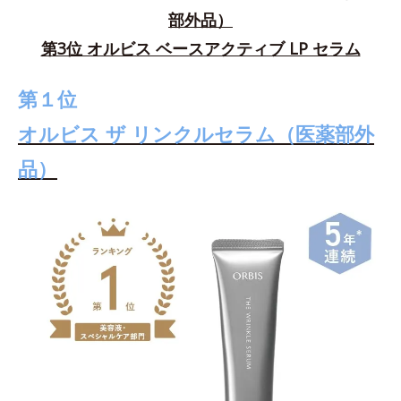
部外品）
第3位 オルビス ベースアクティブ LP セラム
第１位
オルビス ザ リンクルセラム（医薬部外
品）