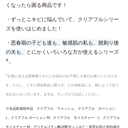
くなったら困る商品です！
・ずっとニキビに悩んでいて、クリアフルシリー
ズを使いはじめました！
・
思春期の子ども達も、敏感肌の私も、髭剃り後
の夫も、
とにかくいろいろな方が使えるシリーズ
*。
*お肌に合えば思春期ニキビにお悩みのお子様にも毎日お使いいただけま
す。ただし、ニキビ用化粧品に限らず、どの化粧品にも、肌によって合う・
合わないがございます。まずは、サンプルでお試しください。
※全品医薬部外品 クリアフル ウォッシュ、​クリアフル ローション
L、​クリアフル ローション M、クリアフル モイスチャー L、クリアフル
モイスチャー M：グリチルリチン酸2K配合＝ニキビ・肌荒れ防止有効成分