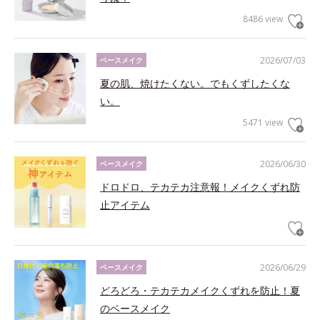
8486 view
2026/07/03
ベースメイク
夏の肌、焼けたくない。でもくずしたくな
い。
5471 view
2026/06/30
ベースメイク
ドロドロ、テカテカ注意報！メイクくずれ防
止アイテム
2026/06/29
ベースメイク
どろどろ・テカテカメイクくずれを防止！夏
のベースメイク