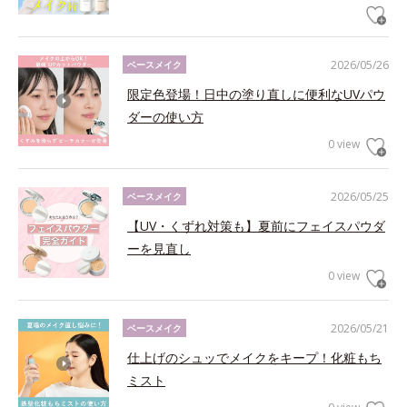
2026/05/26
ベースメイク
限定色登場！日中の塗り直しに便利なUVパウ
ダーの使い方
0 view
2026/05/25
ベースメイク
【UV・くずれ対策も】夏前にフェイスパウダ
ーを見直し
0 view
2026/05/21
ベースメイク
仕上げのシュッでメイクをキープ！化粧もち
ミスト