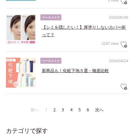
0 view
2026/05/09
ベースメイク
【シミを隠したい！】厚塗りしないカバー術
って？
2267 view
2026/04/24
ベースメイク
新商品も！化粧下地５選・徹底比較
前へ
1
2
3
4
5
6
次へ
カテゴリで探す