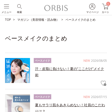
0
メニュー
検索
マイページ
カート
TOP
マガジン（美容情報・読み物）
ベースメイクのまとめ
ベースメイクのまとめ
NEW
2026/08/05
ベースメイク
汗・皮脂に負けない！夏の“ここだけ”メイク
術
NEW
2026/07/15
ベースメイク
夏もサラリ肌をあきらめない！社員のこだわ
りは？