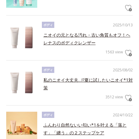
2025/10/13
ボディ
ニオイの元となる汚れ・古い角質もオフ！ヘ
レナスのボディクレンザー
1563 view
2025/08/02
ボディ
私のニオイ大丈夫…!?夏に試したいニオイ*1対
策
3512 view
2024/10/22
ボディ
ふんわり自然ないい匂い*1を叶える「落と
す」「纏う」の２ステップケア