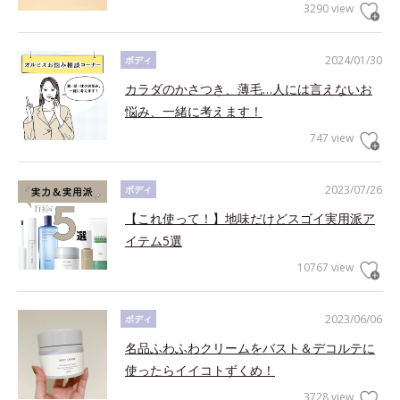
3290 view
2024/01/30
ボディ
カラダのかさつき、薄毛…人には言えないお
悩み、一緒に考えます！
747 view
2023/07/26
ボディ
【これ使って！】地味だけどスゴイ実用派ア
イテム5選
10767 view
2023/06/06
ボディ
名品ふわふわクリームをバスト＆デコルテに
使ったらイイコトずくめ！
3728 view