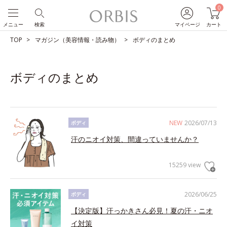
0
メニュー
検索
マイページ
カート
TOP
マガジン（美容情報・読み物）
ボディのまとめ
ボディのまとめ
NEW
2026/07/13
ボディ
汗のニオイ対策、間違っていませんか？
15259 view
2026/06/25
ボディ
【決定版】汗っかきさん必見！夏の汗・ニオ
イ対策