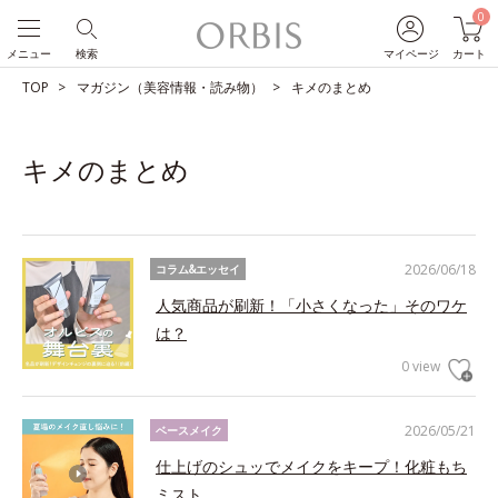
0
メニュー
検索
マイページ
カート
TOP
マガジン（美容情報・読み物）
キメのまとめ
キメのまとめ
2026/06/18
コラム&エッセイ
人気商品が刷新！「小さくなった」そのワケ
は？
0 view
2026/05/21
ベースメイク
仕上げのシュッでメイクをキープ！化粧もち
ミスト