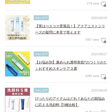
218 view
2025/06/30
スキンケア
【実はべスコス受賞品！】アクアニストシリ
ーズの疑問に本音で答えます
7957 view
2025/06/27
スキンケア
【お悩み別】褒められ透明美肌*のつくりかた
｜おすすめスキンケア３選
2285 view
2025/06/26
スキンケア
ぴったりのアイテムはどれ？あなたの肌悩み
に応える洗顔料【5種比較】