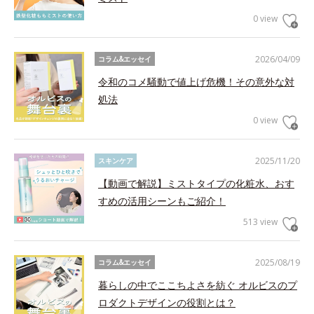
0 view
2026/04/09
コラム&エッセイ
令和のコメ騒動で値上げ危機！その意外な対
処法
0 view
2025/11/20
スキンケア
【動画で解説】ミストタイプの化粧水、おす
すめの活用シーンもご紹介！
513 view
2025/08/19
コラム&エッセイ
暮らしの中でここちよさを紡ぐ オルビスのプ
ロダクトデザインの役割とは？