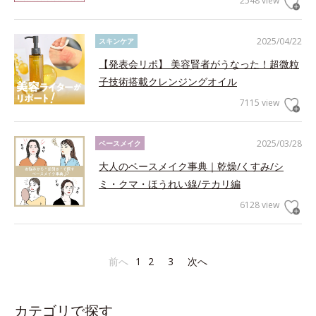
2548 view
2025/04/22
スキンケア
【発表会リポ】 美容賢者がうなった！超微粒
子技術搭載クレンジングオイル
7115 view
2025/03/28
ベースメイク
大人のベースメイク事典｜乾燥/くすみ/シ
ミ・クマ・ほうれい線/テカリ編
6128 view
前へ
1
2
3
次へ
カテゴリで探す