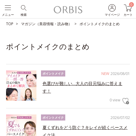
0
メニュー
検索
マイページ
カート
TOP
マガジン（美容情報・読み物）
ポイントメイクのまとめ
ポイントメイクのまとめ
NEW
2026/08/01
ポイントメイク
色選びが難しい…大人の目元悩みに答えま
す！
0 view
2026/07/02
ポイントメイク
夏くずれをどう防ぐ？キレイが続くベースメ
イク法