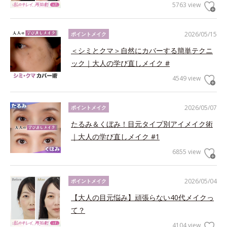
5763 view
2026/05/15
ポイントメイク
＜シミとクマ＞自然にカバーする簡単テクニ
ック｜大人の学び直しメイク #
4549 view
2026/05/07
ポイントメイク
たるみ＆くぼみ！目元タイプ別アイメイク術
｜大人の学び直しメイク #1
6855 view
2026/05/04
ポイントメイク
【大人の目元悩み】頑張らない40代メイクっ
て？
4104 view