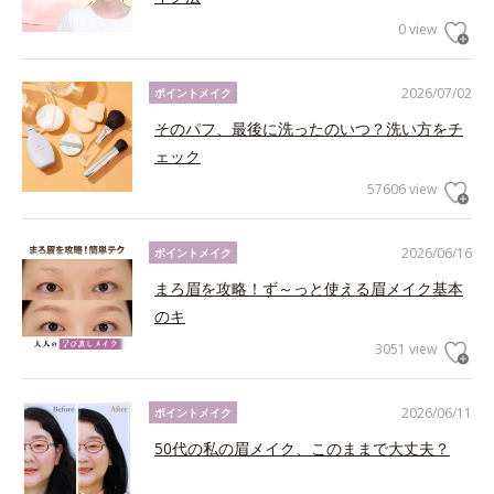
0 view
2026/07/02
ポイントメイク
そのパフ、最後に洗ったのいつ？洗い方をチ
ェック
57606 view
2026/06/16
ポイントメイク
まろ眉を攻略！ず～っと使える眉メイク基本
のキ
3051 view
2026/06/11
ポイントメイク
50代の私の眉メイク、このままで大丈夫？