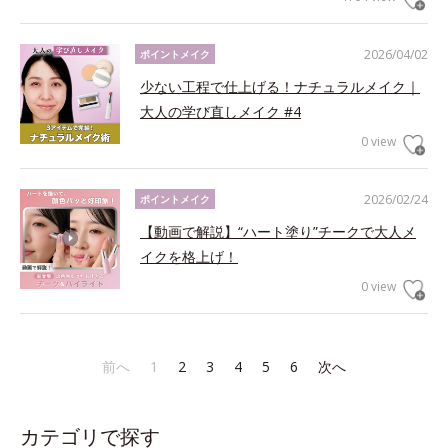
2026/04/02
ポイントメイク
少ない工程で仕上げる！ナチュラルメイク｜
大人の学び直しメイク #4
0 view
2026/02/24
ポイントメイク
【動画で解説】“ハート塗り”チークで大人メ
イクを格上げ！
0 view
前へ
1
2
3
4
5
6
次へ
カテゴリで探す