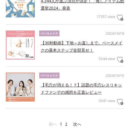
4,344人が選ぶ頂点が決定！「推しアイテム総
選挙2024」発表
17357 view
2024/10/18
ベースメイク
【30秒動画】下地～お直しまで。ベースメイ
クの基本ステップ全部見せ！
5244 view
2024/10/15
ベースメイク
【毛穴が消える！？】話題の毛穴レスリキッ
ドファンデの感想を正直レビュー
3347 view
前へ
1
2
次へ