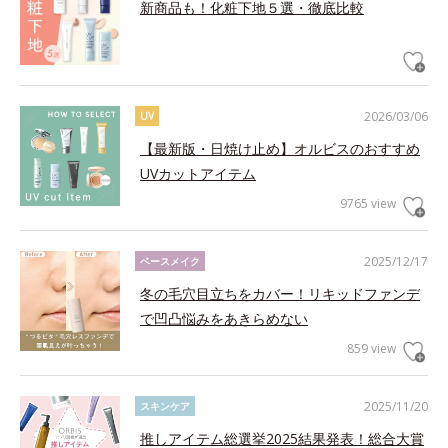
新商品も！化粧下地５選・徹底比較
2026/03/06
UV
【最新版・日焼け止め】オルビスのおすすめ
UVカットアイテム
9765 view
2025/12/17
ベースメイク
冬の毛穴目立ちをカバー！リキッドファンデ
で凹凸悩みをあきらめない
859 view
2025/11/20
スキンケア
推しアイテム総選挙2025結果発表！総合大賞