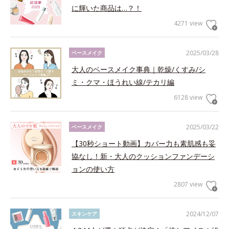
に輝いた商品は…？！
4271 view
2025/03/28
ベースメイク
大人のベースメイク事典｜乾燥/くすみ/シ
ミ・クマ・ほうれい線/テカリ編
6128 view
2025/03/22
ベースメイク
【30秒ショート動画】カバー力も素肌感も妥
協なし！新・大人のクッションファンデーシ
ョンの使い方
2807 view
2024/12/07
スキンケア