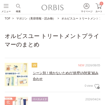
0
メニュー
検索
マイページ
カート
TOP
マガジン（美容情報・読み物）
オルビスユー トリートメントプラ
オルビスユー トリートメントプライ
マーのまとめ
NEW
2026/08/05
UV
シーン別！焼かないための“鉄壁UV対策”組み
合わせ
0 view
2026/04/24
ベースメイク