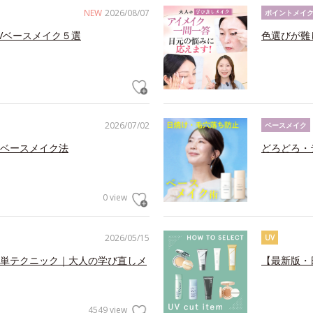
NEW
2026/08/07
ポイントメイ
Vベースメイク５選
色選びが難
2026/07/02
ベースメイク
ベースメイク法
どろどろ・
0 view
2026/05/15
UV
単テクニック｜大人の学び直しメ
【最新版・
4549 view