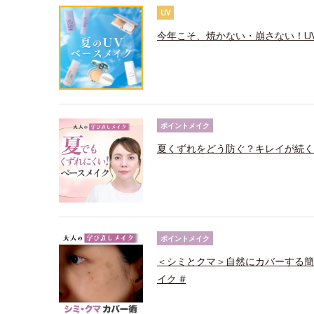
UV
今年こそ、焼かない・崩さない！U
ポイントメイク
夏くずれをどう防ぐ？キレイが続く
ポイントメイク
＜シミとクマ＞自然にカバーする簡
イク #