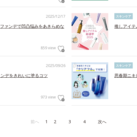
2025/12/17
スキンケア
ファンデで凹凸悩みをあきらめな
推しアイテ
859 view
2025/09/26
スキンケア
ァンデをきれいに塗るコツ
思春期ニキ
973 view
前へ
1
2
3
4
次へ