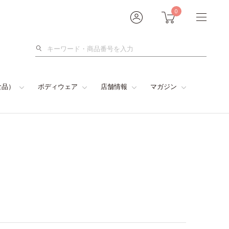
0
検
索
食品）
ボディウェア
店舗情報
マガジン