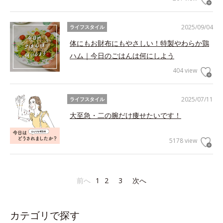
2025/09/04
ライフスタイル
体にもお財布にもやさしい！特製やわらか鶏
ハム｜今日のごはんは何にしよう
404 view
2025/07/11
ライフスタイル
大至急・二の腕だけ痩せたいです！
5178 view
前へ
1
2
3
次へ
カテゴリで探す