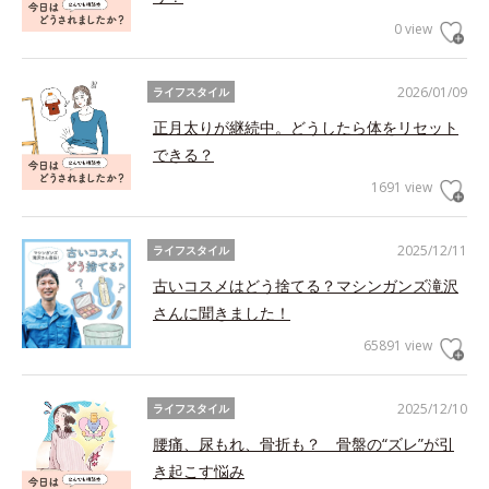
0 view
2026/01/09
ライフスタイル
正月太りが継続中。どうしたら体をリセット
できる？
1691 view
2025/12/11
ライフスタイル
古いコスメはどう捨てる？マシンガンズ滝沢
さんに聞きました！
65891 view
2025/12/10
ライフスタイル
腰痛、尿もれ、骨折も？ 骨盤の“ズレ”が引
き起こす悩み