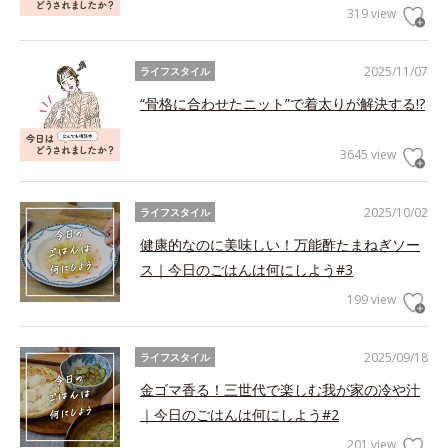
319 view
2025/11/07
ライフスタイル
“骨格に合わせたニット”で着太りが解決する!?
3645 view
2025/10/02
ライフスタイル
健康的なのに美味しい！万能酢たまねぎソー
ス｜今日のごはんは何にしよう#3
199 view
2025/09/18
ライフスタイル
金ゴマ香る！三世代で楽しむ我が家の冷や汁
｜今日のごはんは何にしよう#2
201 view