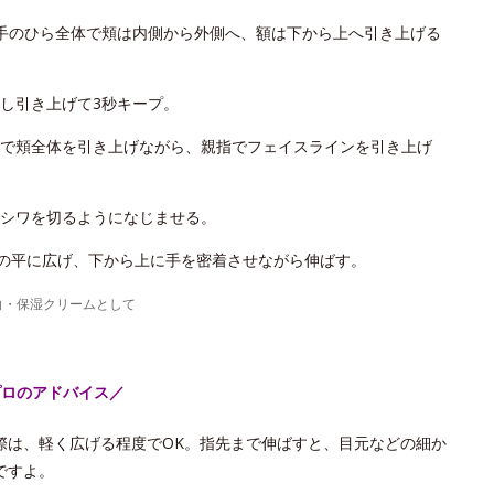
手のひら全体で頬は内側から外側へ、額は下から上へ引き上げる
し引き上げて3秒キープ。
で頬全体を引き上げながら、親指でフェイスラインを引き上げ
シワを切るようになじませる。
手の平に広げ、下から上に手を密着させながら伸ばす。
白・保湿クリームとして
プロのアドバイス／
際は、軽く広げる程度でOK。指先まで伸ばすと、目元などの細か
ですよ。