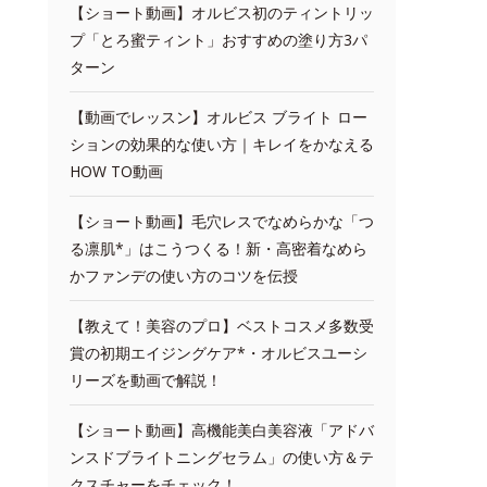
【ショート動画】オルビス初のティントリッ
プ「とろ蜜ティント」おすすめの塗り方3パ
ターン
【動画でレッスン】オルビス ブライト ロー
ションの効果的な使い方｜キレイをかなえる
HOW TO動画
【ショート動画】毛穴レスでなめらかな「つ
る凛肌*」はこうつくる！新・高密着なめら
かファンデの使い方のコツを伝授
【教えて！美容のプロ】ベストコスメ多数受
賞の初期エイジングケア*・オルビスユーシ
リーズを動画で解説！
【ショート動画】高機能美白美容液「アドバ
ンスドブライトニングセラム」の使い方＆テ
クスチャーをチェック！