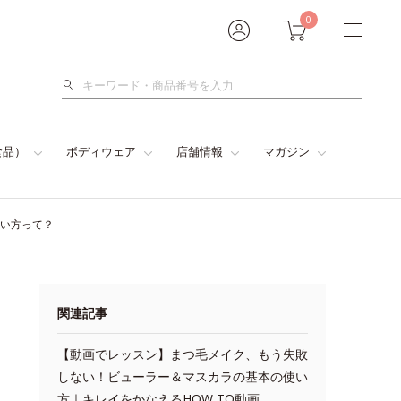
0
検
索
食品）
ボディウェア
店舗情報
マガジン
使い方って？
関連記事
【動画でレッスン】まつ毛メイク、もう失敗
しない！ビューラー＆マスカラの基本の使い
方｜キレイをかなえるHOW TO動画