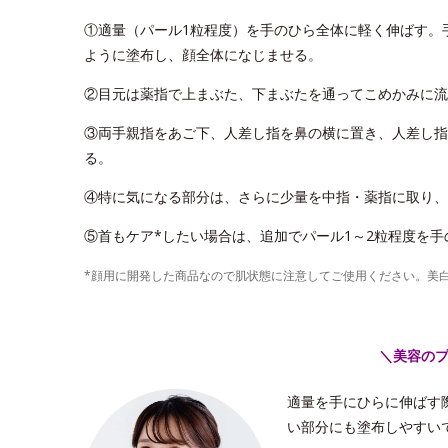
①適量（パール1粒程度）を手のひら全体に軽く伸ばす。
ように塗布し、顔全体になじませる。
②目元は薬指で上まぶた、下まぶたを通ってこめかみに流
③両手親指をあご下、人差し指を鼻の横に置き、人差し指
る。
④特に気になる部分は、さらに少量を中指・薬指に取り、
⑤首もケア*したい場合は、追加でパール1～2粒程度を
*顔用に開発した商品なので肌状態に注意してご使用ください。美
＼美容の
適量を手にひらに伸ばす
い部分にも塗布しやすい