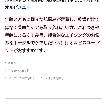
オルビスユー
、
年齢とともに様々な肌悩みが定着し、乾燥だけで
3
はなく美白*
ケアも取り入れたい方、
ごわつきや
年齢によるくすみ等、複合的なエイジングのお悩
みをトータルでケアしたい
方
には
オルビスユー ド
ット
がおすすめです。
*1 乾燥など
*2 うるおいのある肌
*3 メラニンの生成を抑え、シミ・そばかすを防ぐ