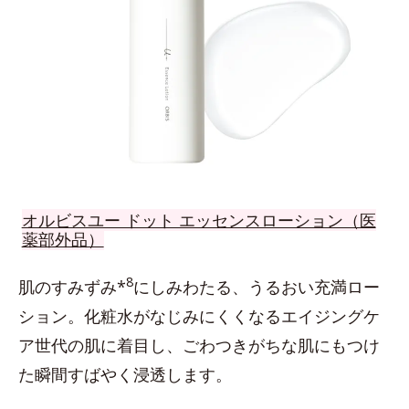
オルビスユー ドット エッセンスローション（医
薬部外品）
8
肌のすみずみ*
にしみわたる、うるおい充満ロー
ション。化粧水がなじみにくくなるエイジングケ
ア世代の肌に着目し、ごわつきがちな肌にもつけ
た瞬間すばやく浸透します。