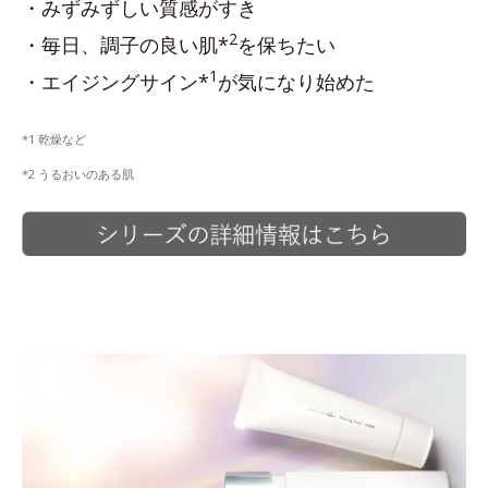
・みずみずしい質感がすき
2
・毎日、調子の良い肌*
を保ちたい
1
・エイジングサイン*
が気になり始めた
*1 乾燥など
*2 うるおいのある肌