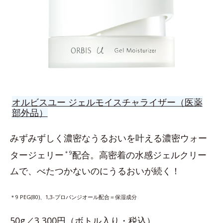
オルビスユー ジェルモイスチャライザー（医薬
部外品）
みずみずしく濃密なうるおいを叶える濃密ウォー
タージェリー
＊9
配合。高密着の水感ジェルクリー
ムで、べたつかないのにうるおいが続く！
＊9 PEG(80)、1,3-プロパンジオール配合＝保湿成分
50g／3,300円（ボトル入り・税込）