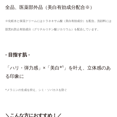
全品、医薬部外品（美白有効成分配合※）
※化粧水と保湿クリームにはトラネキサム酸（美白有効成分）を配合。洗顔料には
肌荒れ防止有効成分（グリチルリチン酸ジカリウム）を配合しています。
- 目指す肌 -
「ハリ・弾力感」×「美白*¹」を叶え、立体感のあ
る印象に
*メラニンの生成を抑え、シミ・ソバカスを防ぐ
＼こんな方におすすめ！／