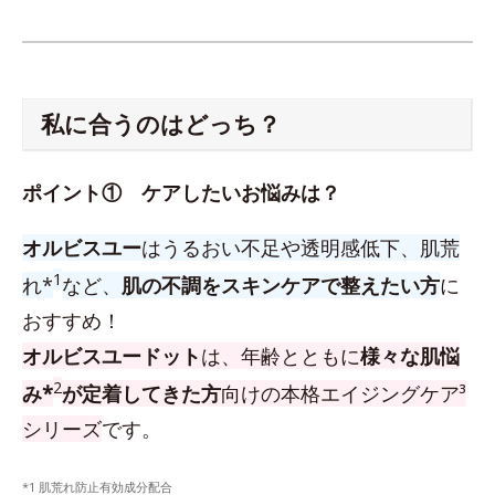
私に合うのはどっち？
ポイント① ケアしたいお悩みは？
オルビスユー
はうるおい不足や透明感低下、肌荒
1
れ*
など、
肌の不調をスキンケアで整えたい方
に
おすすめ！
オルビスユードット
は、年齢とともに
様々な肌悩
2
み*
が定着してきた方
向けの本格エイジングケア³
シリーズ
です。
*1 肌荒れ防止有効成分配合