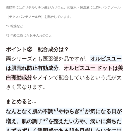
洗顔料にはグリチルリチン酸ジカリウム、化粧水・保湿液にはDF-パンテノール
（テクスパンテノールW）を配合しています。
*2 乾燥など
*3 年齢に応じたお手入れのこと
ポイント② 配合成分は？
両シリーズとも医薬部外品ですが、
オルビスユー
は肌荒れ防止有効成分
、
オルビスユー ドットは美
白有効成分
をメインで配合しているという点が大
きく異なります。
まとめると…
1
1
なんとなく肌の不調*
やゆらぎ*
が気になる日が
2
増え、肌の調子*
を整えたい方や、潤いに満ちた
みずみずしく透明感のある肌を目指したい方には