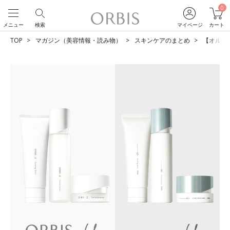
0
メニュー
検索
マイページ
カート
TOP
マガジン（美容情報・読み物）
スキンケアのまとめ
【オルビス