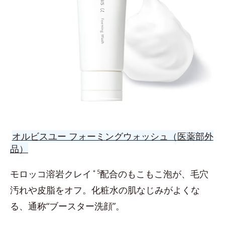
オルビスユー フォーミングウォッシュ（医薬部外
品）
モロッコ溶岩クレイ
＊5
配合のもこもこ泡が、毛穴
汚れや皮脂をオフ。化粧水の肌なじみがよくな
る、通称“ブースター洗顔”。