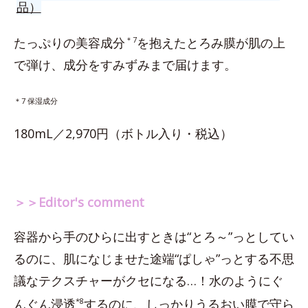
品）
たっぷりの美容成分
＊7
を抱えたとろみ膜が肌の上
で弾け、成分をすみずみまで届けます。
＊7 保湿成分
180mL／2,970円（ボトル入り・税込）
＞＞Editor's comment
容器から手のひらに出すときは“とろ～”っとしてい
るのに、肌になじませた途端“ぱしゃ”っとする不思
議なテクスチャーがクセになる…！水のようにぐ
んぐん浸透
*8
するのに、しっかりうるおい膜で守ら