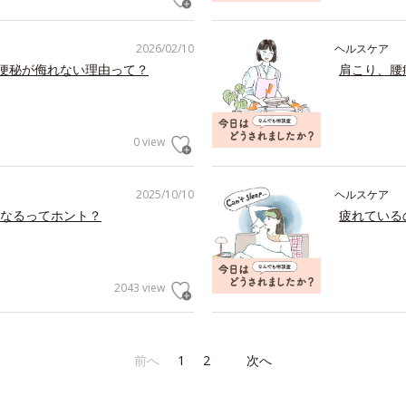
2026/02/10
ヘルスケア
の便秘が侮れない理由って？
肩こり、腰
0 view
2025/10/10
ヘルスケア
なるってホント？
疲れている
2043 view
前へ
1
2
次へ