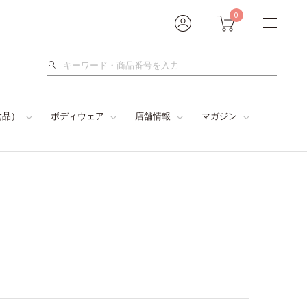
0
検
索
食品）
ボディウェア
店舗情報
マガジン