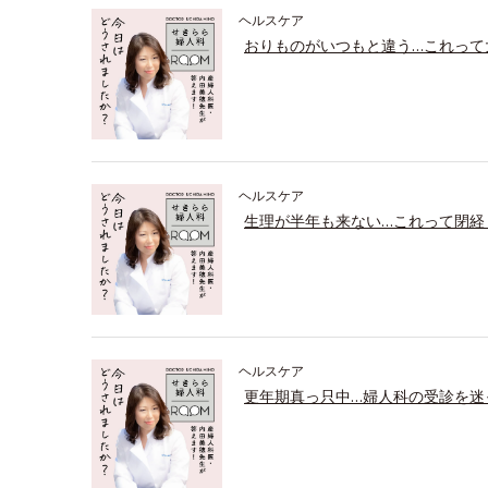
ヘルスケア
おりものがいつもと違う…これって
ヘルスケア
生理が半年も来ない…これって閉経
ヘルスケア
更年期真っ只中…婦人科の受診を迷