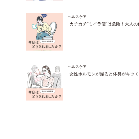
ヘルスケア
カチカチ“ミイラ便”は危険！大人
ヘルスケア
女性ホルモンが減ると体臭がキツく