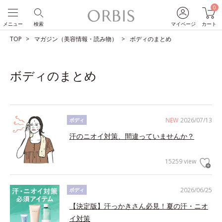
0
メニュー
検索
マイページ
カート
TOP
マガジン（美容情報・読み物）
ボディのまとめ
ボディのまとめ
NEW
2026/07/13
ボディ
汗のニオイ対策、間違っていませんか？
15259 view
2026/06/25
ボディ
【決定版】汗っかきさん必見！夏の汗・ニオ
イ対策