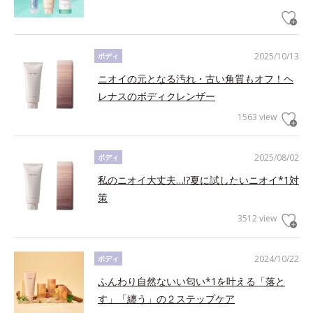
2025/10/13
ボディ
ニオイの元となる汚れ・古い角質もオフ！ヘ
レナスのボディクレンザー
1563 view
2025/08/02
ボディ
私のニオイ大丈夫…!?夏に試したいニオイ*1対
策
3512 view
2024/10/22
ボディ
ふんわり自然ないい匂い*1を叶える「落と
す」「纏う」の２ステップケア