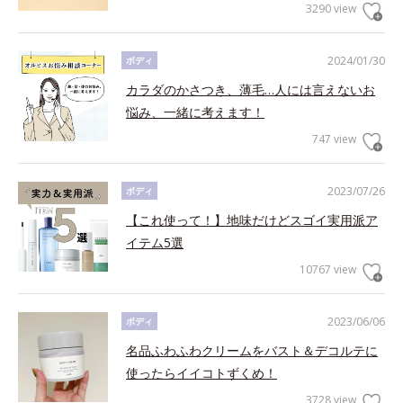
3290 view
2024/01/30
ボディ
カラダのかさつき、薄毛…人には言えないお
悩み、一緒に考えます！
747 view
2023/07/26
ボディ
【これ使って！】地味だけどスゴイ実用派ア
イテム5選
10767 view
2023/06/06
ボディ
名品ふわふわクリームをバスト＆デコルテに
使ったらイイコトずくめ！
3728 view