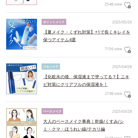
2548 view
2025/05/26
ポイントメイク
【夏メイク・くずれ対策】+1で長くキレイを
保つアイテム4選
7156 view
2025/04/28
スキンケア
【化粧水の後、保湿液まで塗ってる？】ニキ
ビ対策にクリアフルの保湿液を！
2198 view
2025/03/28
ベースメイク
大人のベースメイク事典｜乾燥/くすみ/シ
ミ・クマ・ほうれい線/テカリ編