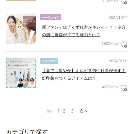
6128 view
2024/10/11
ベースメイク
新ファンデは「くずれ方がキレイ」？！夕方
の肌に自信が持てる理由とは？
3602 view
2024/07/31
スキンケア
【夏でも爽やか】オルビス男性社員が推す！
好印象をつくるアイテムは？
4677 view
前へ
1
2
3
次へ
カテゴリで探す