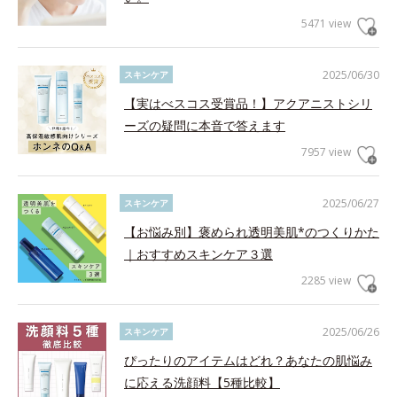
5471 view
2025/06/30
スキンケア
【実はべスコス受賞品！】アクアニストシリ
ーズの疑問に本音で答えます
7957 view
2025/06/27
スキンケア
【お悩み別】褒められ透明美肌*のつくりかた
｜おすすめスキンケア３選
2285 view
2025/06/26
スキンケア
ぴったりのアイテムはどれ？あなたの肌悩み
に応える洗顔料【5種比較】