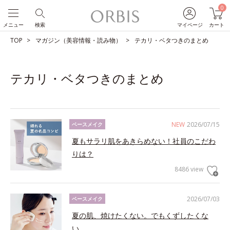
0
メニュー
検索
マイページ
カート
TOP
マガジン（美容情報・読み物）
テカリ・ベタつきのまとめ
テカリ・ベタつきのまとめ
NEW
2026/07/15
ベースメイク
夏もサラリ肌をあきらめない！社員のこだわ
りは？
8486 view
2026/07/03
ベースメイク
夏の肌、焼けたくない。でもくずしたくな
い。