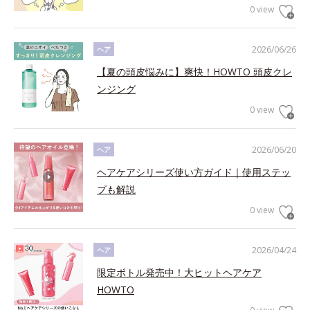
0 view
2026/06/26
ヘア
【夏の頭皮悩みに】爽快！HOWTO 頭皮クレ
ンジング
0 view
2026/06/20
ヘア
ヘアケアシリーズ使い方ガイド｜使用ステッ
プも解説
0 view
2026/04/24
ヘア
限定ボトル発売中！大ヒットヘアケア
HOWTO