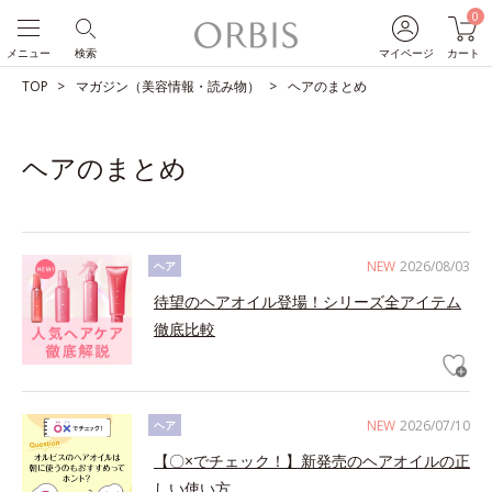
0
メニュー
検索
マイページ
カート
TOP
マガジン（美容情報・読み物）
ヘアのまとめ
ヘアのまとめ
NEW
2026/08/03
ヘア
待望のヘアオイル登場！シリーズ全アイテム
徹底比較
NEW
2026/07/10
ヘア
【〇×でチェック！】新発売のヘアオイルの正
しい使い方