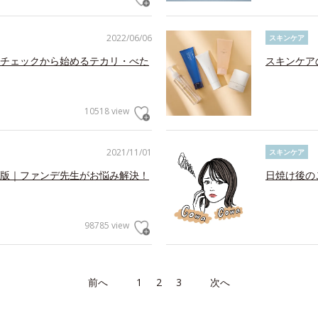
2022/06/06
スキンケア
チェックから始めるテカリ・べた
スキンケア
10518 view
2021/11/01
スキンケア
版｜ファンデ先生がお悩み解決！
日焼け後の
98785 view
前へ
1
2
3
次へ