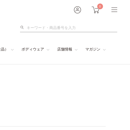
0
検
索
食品）
ボディウェア
店舗情報
マガジン