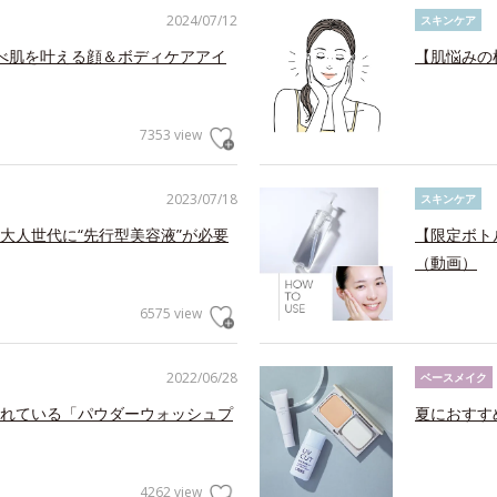
2024/07/12
スキンケア
べ肌を叶える顔＆ボディケアアイ
【肌悩みの
7353 view
2023/07/18
スキンケア
大人世代に“先行型美容液”が必要
【限定ボト
（動画）
6575 view
2022/06/28
ベースメイク
れている「パウダーウォッシュプ
夏におすす
4262 view