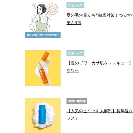
スキンケア
夏の毛穴目立ち*徹底対策！つるす
テム3選
スキンケア
【夏のゴワ・カサ肌をレスキュー】
なワケ
お買い物情報
【人気のヒミツを大解剖】長年愛さ
ラス」！