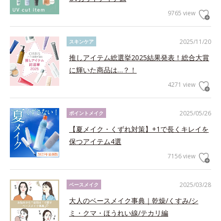
9765 view
2025/11/20
スキンケア
推しアイテム総選挙2025結果発表！総合大賞
に輝いた商品は…？！
4271 view
2025/05/26
ポイントメイク
【夏メイク・くずれ対策】+1で長くキレイを
保つアイテム4選
7156 view
2025/03/28
ベースメイク
大人のベースメイク事典｜乾燥/くすみ/シ
ミ・クマ・ほうれい線/テカリ編