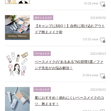
6128 view
2024/05/02
ポイントメイク
【キャンプにBBQ！】自然に溶け込むアウト
ドア映えメイク術
10135 view
2022/08/23
ベースメイク
ベースメイクの“あるある”NG習慣5選／ファ
ンデ先生がお悩み解決！
31054 view
2022/06/22
ベースメイク
夏におすすめ！崩れにくいベースメイクのコ
ツ、教えます！