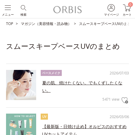
0
メニュー
検索
マイページ
カート
TOP
マガジン（美容情報・読み物）
スムースキープベースUVのまとめ
スムースキープベースUVのまとめ
2026/07/03
ベースメイク
夏の肌、焼けたくない。でもくずしたくな
い。
5471 view
2026/03/06
UV
【最新版・日焼け止め】オルビスのおすすめ
UVカットアイテム