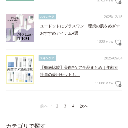
9765 view
2025/12/18
スキンケア
ユードットにプラスワン！理想の肌をめざす
おすすめアイテム4選
1828 view
2025/09/04
スキンケア
【徹底比較】美白*ケア全品まとめ｜年齢別
社員の愛用セットも！
11086 view
前へ
1
2
3
4
次へ
カテゴリで探す