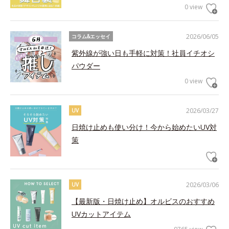
0 view
2026/06/05
コラム&エッセイ
紫外線が強い日も手軽に対策！社員イチオシ
パウダー
0 view
2026/03/27
UV
日焼け止めも使い分け！今から始めたいUV対
策
2026/03/06
UV
【最新版・日焼け止め】オルビスのおすすめ
UVカットアイテム