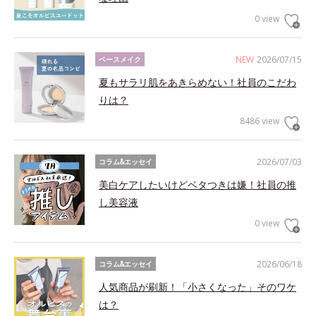
0 view
NEW
2026/07/15
ベースメイク
夏もサラリ肌をあきらめない！社員のこだわ
りは？
8486 view
2026/07/03
コラム&エッセイ
美白ケアしたいけどベタつきは嫌！社員の推
し美容液
0 view
2026/06/18
コラム&エッセイ
人気商品が刷新！「小さくなった」そのワケ
は？