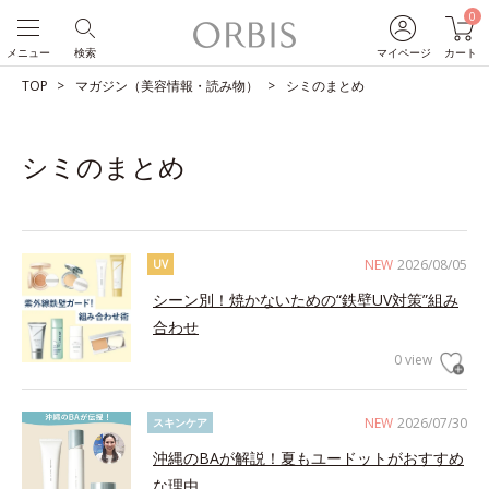
0
メニュー
検索
マイページ
カート
TOP
マガジン（美容情報・読み物）
シミのまとめ
シミのまとめ
NEW
2026/08/05
UV
シーン別！焼かないための“鉄壁UV対策”組み
合わせ
0 view
NEW
2026/07/30
スキンケア
沖縄のBAが解説！夏もユードットがおすすめ
な理由