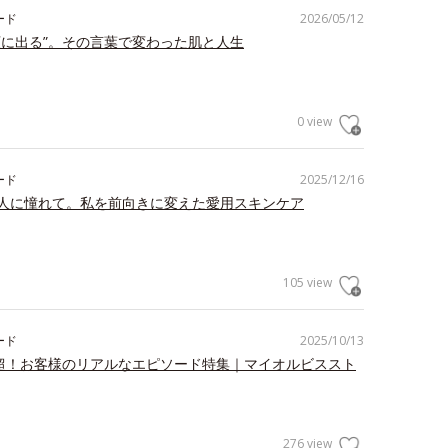
ード
2026/05/12
顔に出る”。その言葉で変わった肌と人生
0 view
ード
2025/12/16
人に憧れて。私を前向きに変えた愛用スキンケア
105 view
ード
2025/10/13
件超！お客様のリアルなエピソード特集｜マイオルビススト
276 view