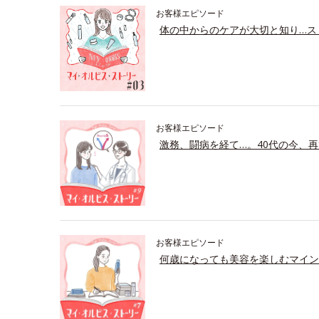
お客様エピソード
体の中からのケアが大切と知り…ス
お客様エピソード
激務、闘病を経て…。40代の今、再
お客様エピソード
何歳になっても美容を楽しむマイン