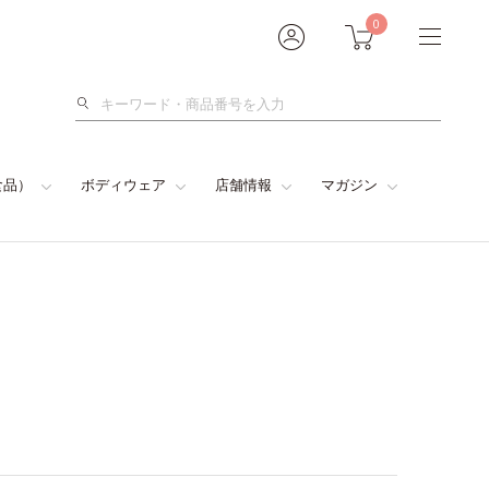
0
検
索
食品）
ボディウェア
店舗情報
マガジン