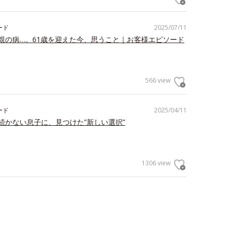
ード
2025/07/11
親の病…。61歳を迎えた今、思うこと｜お客様エピソード
566 view
ード
2025/04/11
続かない息子に、見つけた”新しい選択”
1306 view