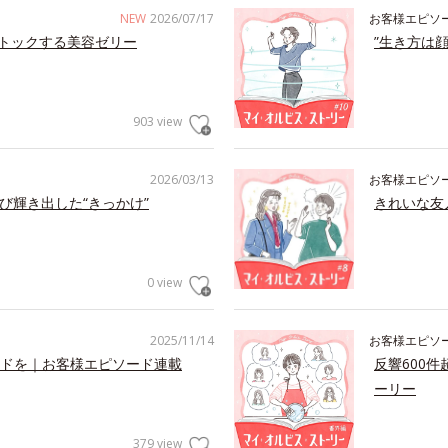
NEW
2026/07/17
お客様エピソ
トックする美容ゼリー
”生き方は
903 view
2026/03/13
お客様エピソ
び輝き出した“きっかけ”
きれいな友
0 view
2025/11/14
お客様エピソ
ドを｜お客様エピソード連載
反響600
ーリー
379 view