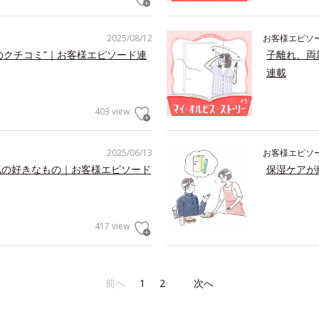
2025/08/12
お客様エピソ
のクチコミ”｜お客様エピソード連
子離れ、両
連載
403 view
2025/06/13
お客様エピソ
私の好きなもの｜お客様エピソード
保湿ケアが
417 view
前へ
1
2
次へ