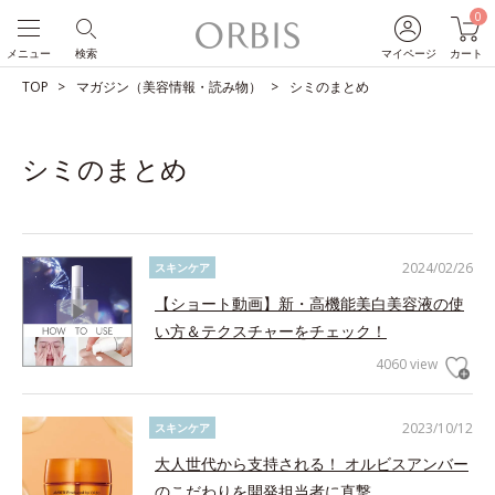
0
メニュー
検索
マイページ
カート
TOP
マガジン（美容情報・読み物）
シミのまとめ
シミのまとめ
2024/02/26
スキンケア
【ショート動画】新・高機能美白美容液の使
い方＆テクスチャーをチェック！
4060 view
2023/10/12
スキンケア
大人世代から支持される！ オルビスアンバー
のこだわりを開発担当者に直撃