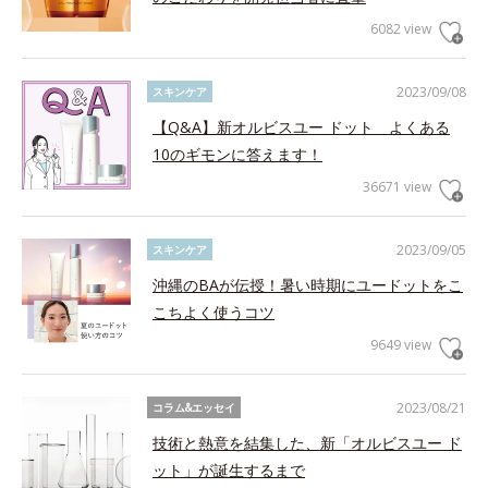
6082 view
2023/09/08
スキンケア
【Q&A】新オルビスユー ドット よくある
10のギモンに答えます！
36671 view
2023/09/05
スキンケア
沖縄のBAが伝授！暑い時期にユードットをこ
こちよく使うコツ
9649 view
2023/08/21
コラム&エッセイ
技術と熱意を結集した、新「オルビスユー ド
ット」が誕生するまで