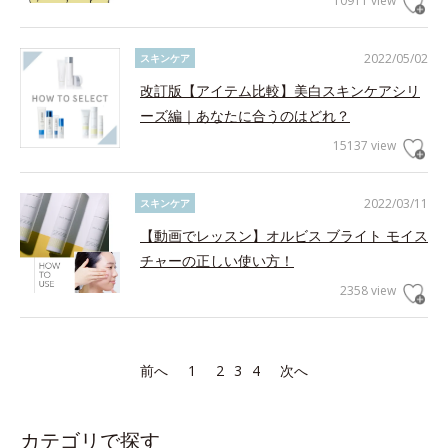
10911 view
2022/05/02
スキンケア
改訂版【アイテム比較】美白スキンケアシリ
ーズ編｜あなたに合うのはどれ？
15137 view
2022/03/11
スキンケア
【動画でレッスン】オルビス ブライト モイス
チャーの正しい使い方！
2358 view
前へ
1
2
3
4
次へ
カテゴリで探す